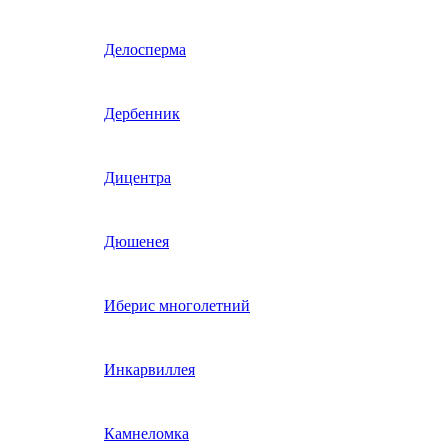
Гвоздика однолетняя
Делосперма
Гипсофила однолетняя
Дербенник
(бораго)
Гилия
Дицентра
Годеция
Дюшенея
Гомфрена
Иберис многолетний
Декоративные лианы
Инкарвиллея
однолетние
Диасция
Камнеломка