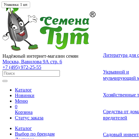
Фасовка:
Упаковка:
Упаковка:
Упаковка:
12 гр.
1 шт.
1 шт.
1 шт.
Лекарственные 
Томат (Помидор
Однолетних
Земляника и кл
Комнатные ово
Актинидия
Семена газонных
Грунты
Литература для 
Надёжный интернет-магазин семян
разные
Москва, Вавилова 9А стр. 6
+7 (495) 972-25-55
Смесь лекарств
Удобрения и ст
Укрывной и
Огурец
Двулетних
Садовые и лесн
Растения-хищни
Буддлея
Семена сидерат
пряных трав
роста для расте
мульчирующий м
Каталог
Средства от бол
Перец
Многолетних
Адениум
Анис
Ваточник (Ласто
Хозяйственные 
Новинки
растений
Меню
0
Средства от сад
Средства от до
Корзина
Экзотические о
Бегония
Базилик
Гортензия
Статус заказа
вредителей
вредителей
Каталог
Декоративные л
Выбор по брендам
Арбуз
Гербера
Валериана
Средства от сор
Садовый инвент
многолетние