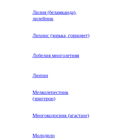
Лилия (беламканда),
Иберис однолетний
лилейник
Ипомея (фарбитис)
Лихнис (зорька, горицвет)
Календула
Лобелия многолетняя
Капуста декоративная
Люпин
Мелколепестник
Кларкия
(эригерон)
щная
Клещевина
Многоколосник (агастахе)
Клеома
Молодило