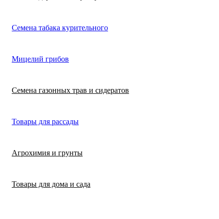
Лимонная трава
Микрозелень
Цикламен
Семена табака курительного
(цитронелла)
Цинерария гибр
Лофант (мята
Морковь
Мицелий грибов
(крестовник)
мексиканская)
Морковь на лент
Лопух съедобны
Семена газонных трав и сидератов
сеялка
Патиссон
Любисток
Товары для рассады
Подсолнечник
Майоран
Агрохимия и грунты
Редис
Мелисса
Товары для дома и сада
Ревень
Монарда