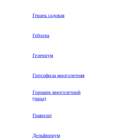
Вербена однолетняя
Герань садовая
идная
Вьюнок трехцветный
Гейхера
е, драже,
й
Гайлардия однолетняя
Гелениум
Гацания (газания)
Гипсофила многолетняя
Горошек многолетний
Гелиотроп
(чина)
Гелихризум
Гравилат
Георгина
Дельфиниум