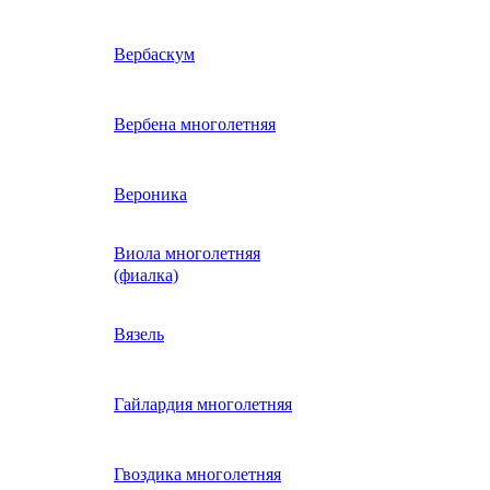
ие
двурядник
Физалис
Арктотис
Вербаскум
енный
Бакопа
Вербена многолетняя
ань)
Бальзамин
Вероника
Виола многолетняя
Брахикома
а)
(фиалка)
е
)
Василек однолетний
Вязель
нжипани)
Венидиум
Гайлардия многолетняя
 прунелла)
вая
Вискария (смолевка,
ная
Гвоздика многолетняя
силена)