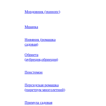
Кобея
Мордовник (эхинопс)
Коллинзия
Мшанка
Нивяник (ромашка
н)
Колеус
садовая)
Обриета
Кореопсис
(аубреция,обриеция)
Космос (Космея)
Пенстемон
Персидская ромашка
Кохия
(пиретрум многолетний)
Краспедия
Примула садовая