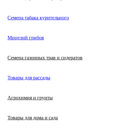
Лимонная трава
Микрозелень
Цикламен
Семена табака курительного
(цитронелла)
Цинерария гибр
Лофант (мята
Морковь
Мицелий грибов
(крестовник)
мексиканская)
Морковь на лент
Лопух съедобны
Семена газонных трав и сидератов
сеялка
Патиссон
Любисток
Товары для рассады
Подсолнечник
Майоран
Агрохимия и грунты
Редис
Мелисса
Товары для дома и сада
Ревень
Монарда