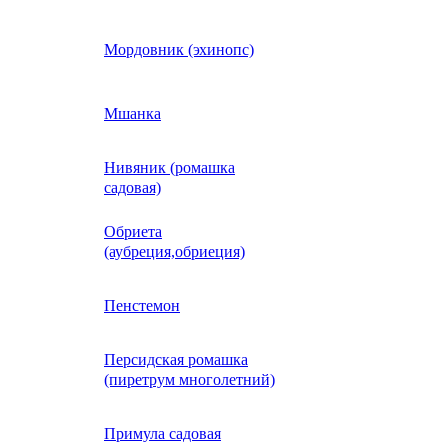
Кобея
Мордовник (эхинопс)
Коллинзия
Мшанка
Нивяник (ромашка
н)
Колеус
садовая)
Обриета
Кореопсис
(аубреция,обриеция)
Космос (Космея)
Пенстемон
Персидская ромашка
Кохия
(пиретрум многолетний)
Краспедия
Примула садовая