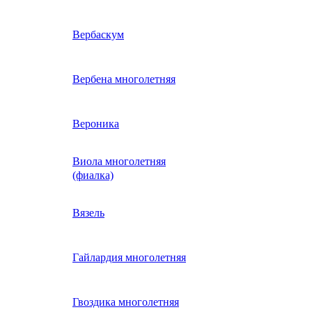
ие
двурядник
Физалис
Арктотис
Вербаскум
енный
Бакопа
Вербена многолетняя
ань)
Бальзамин
Вероника
Виола многолетняя
Брахикома
а)
(фиалка)
е
)
Василек однолетний
Вязель
нжипани)
Венидиум
Гайлардия многолетняя
 прунелла)
вая
Вискария (смолевка,
ная
Гвоздика многолетняя
силена)