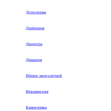
Гвоздика однолетняя
Делосперма
Гипсофила однолетняя
Дербенник
(бораго)
Гилия
Дицентра
Годеция
Дюшенея
Гомфрена
Иберис многолетний
Декоративные лианы
Инкарвиллея
однолетние
Диасция
Камнеломка