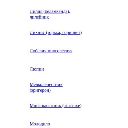
Лилия (беламканда),
Иберис однолетний
лилейник
Ипомея (фарбитис)
Лихнис (зорька, горицвет)
Календула
Лобелия многолетняя
Капуста декоративная
Люпин
Мелколепестник
Кларкия
(эригерон)
щная
Клещевина
Многоколосник (агастахе)
Клеома
Молодило