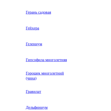
Вербена однолетняя
Герань садовая
идная
Вьюнок трехцветный
Гейхера
е, драже,
й
Гайлардия однолетняя
Гелениум
Гацания (газания)
Гипсофила многолетняя
Горошек многолетний
Гелиотроп
(чина)
Гелихризум
Гравилат
Георгина
Дельфиниум