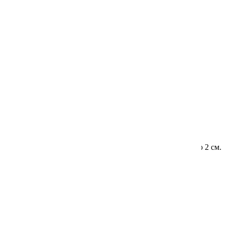
76397
Однолетник. Длина побегов до 50 см. Диаметр цветка до 2 см.
30.00 ₽
Лобелия Лилово-красный каскад
Гавриш