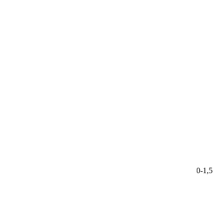
74154
Однолетник. Длина побегов до 30 см. Диаметр цветка 1,0-1,5
см.
51.00 ₽
Лобелия Фонтан смесь
Агрофирма Поиск