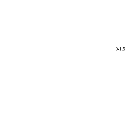
74153
Однолетник. Длина побегов до 30 см. Диаметр цветка 1,0-1,5
см.
64.00 ₽
Лобелия Сине-белый фонтан
Агрофирма Поиск