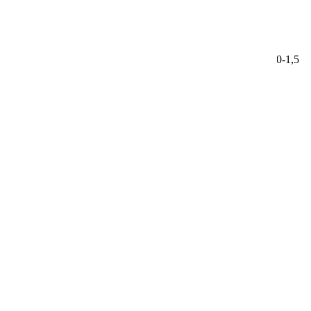
74152
Однолетник. Длина побегов до 30 см. Диаметр цветка 1,0-1,5
см.
55.00 ₽
Лобелия Сапфир
Агрофирма Поиск
Хит продаж