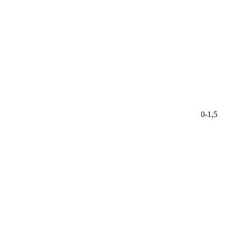
74150
Однолетник. Длина побегов до 30 см. Диаметр цветка 1,0-1,5
см.
60.00 ₽
Лобелия Красный фонтан
Агрофирма Поиск