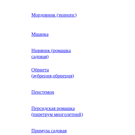
Кобея
Мордовник (эхинопс)
Коллинзия
Мшанка
Нивяник (ромашка
н)
Колеус
садовая)
Обриета
Кореопсис
(аубреция,обриеция)
Космос (Космея)
Пенстемон
Персидская ромашка
Кохия
(пиретрум многолетний)
Краспедия
Примула садовая