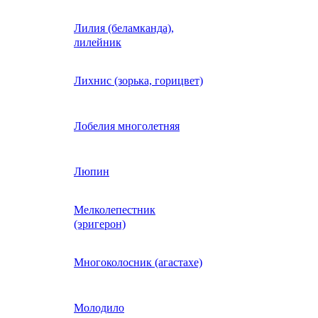
Лилия (беламканда),
Иберис однолетний
лилейник
Ипомея (фарбитис)
Лихнис (зорька, горицвет)
Календула
Лобелия многолетняя
Капуста декоративная
Люпин
Мелколепестник
Кларкия
(эригерон)
щная
Клещевина
Многоколосник (агастахе)
Клеома
Молодило