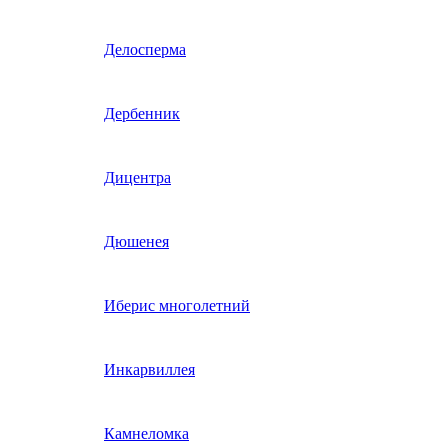
Гвоздика однолетняя
Делосперма
Гипсофила однолетняя
Дербенник
(бораго)
Гилия
Дицентра
Годеция
Дюшенея
Гомфрена
Иберис многолетний
Декоративные лианы
Инкарвиллея
однолетние
Диасция
Камнеломка