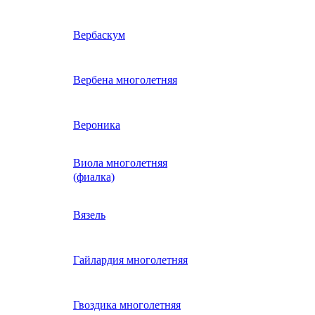
ие
двурядник
Физалис
Арктотис
Вербаскум
енный
Бакопа
Вербена многолетняя
ань)
Бальзамин
Вероника
Виола многолетняя
Брахикома
а)
(фиалка)
е
)
Василек однолетний
Вязель
нжипани)
Венидиум
Гайлардия многолетняя
 прунелла)
вая
Вискария (смолевка,
ная
Гвоздика многолетняя
силена)