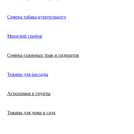
Лимонная трава
Микрозелень
Цикламен
Семена табака курительного
(цитронелла)
Цинерария гибр
Лофант (мята
Морковь
Мицелий грибов
(крестовник)
мексиканская)
Морковь на лент
Лопух съедобны
Семена газонных трав и сидератов
сеялка
Патиссон
Любисток
Товары для рассады
Подсолнечник
Майоран
Агрохимия и грунты
Редис
Мелисса
Товары для дома и сада
Ревень
Монарда