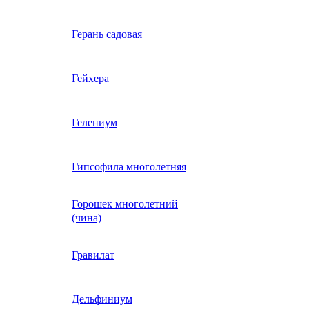
Вербена однолетняя
Герань садовая
идная
Вьюнок трехцветный
Гейхера
е, драже,
й
Гайлардия однолетняя
Гелениум
Гацания (газания)
Гипсофила многолетняя
Горошек многолетний
Гелиотроп
(чина)
Гелихризум
Гравилат
Георгина
Дельфиниум