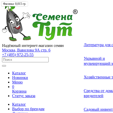
Фасовка:
Фасовка:
0,01 гр.
0,015 гр.
Лекарственные 
Томат (Помидор
Однолетних
Земляника и кл
Комнатные ово
Актинидия
Семена газонных
Грунты
Литература для 
Надёжный интернет-магазин семян
разные
Москва, Вавилова 9А стр. 6
+7 (495) 972-25-55
Смесь лекарств
Удобрения и ст
Укрывной и
Огурец
Двулетних
Садовые и лесн
Растения-хищни
Буддлея
Семена сидерат
пряных трав
роста для расте
мульчирующий м
Каталог
Средства от бол
Перец
Многолетних
Адениум
Анис
Ваточник (Ласто
Хозяйственные 
Новинки
растений
Меню
0
Средства от сад
Средства от до
Корзина
Экзотические о
Бегония
Базилик
Гортензия
Статус заказа
вредителей
вредителей
Каталог
Декоративные л
Выбор по брендам
Арбуз
Гербера
Валериана
Средства от сор
Садовый инвент
многолетние