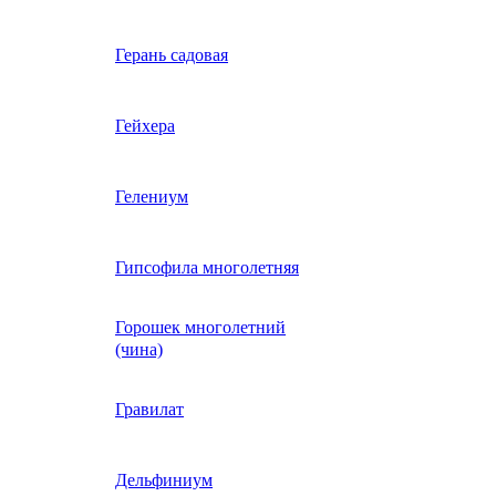
Вербена однолетняя
Герань садовая
идная
Вьюнок трехцветный
Гейхера
е, драже,
й
Гайлардия однолетняя
Гелениум
Гацания (газания)
Гипсофила многолетняя
Горошек многолетний
Гелиотроп
(чина)
Гелихризум
Гравилат
Георгина
Дельфиниум