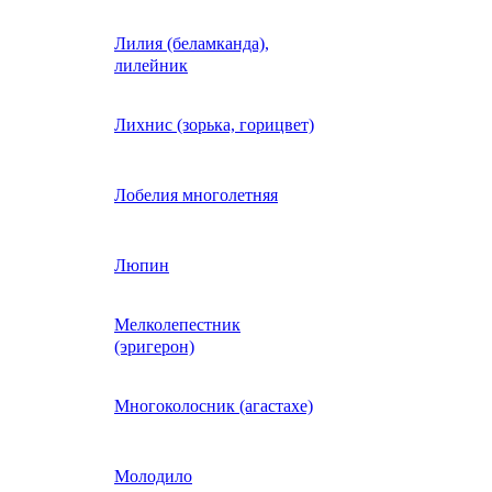
Лилия (беламканда),
Иберис однолетний
лилейник
Ипомея (фарбитис)
Лихнис (зорька, горицвет)
Календула
Лобелия многолетняя
Капуста декоративная
Люпин
Мелколепестник
Кларкия
(эригерон)
щная
Клещевина
Многоколосник (агастахе)
Клеома
Молодило