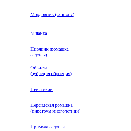
Кобея
Мордовник (эхинопс)
Коллинзия
Мшанка
Нивяник (ромашка
н)
Колеус
садовая)
Обриета
Кореопсис
(аубреция,обриеция)
Космос (Космея)
Пенстемон
Персидская ромашка
Кохия
(пиретрум многолетний)
Краспедия
Примула садовая