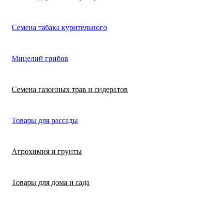
Лимонная трава
Микрозелень
Цикламен
Семена табака курительного
(цитронелла)
Цинерария гибр
Лофант (мята
Морковь
Мицелий грибов
(крестовник)
мексиканская)
Морковь на лент
Лопух съедобны
Семена газонных трав и сидератов
сеялка
Патиссон
Любисток
Товары для рассады
Подсолнечник
Майоран
Агрохимия и грунты
Редис
Мелисса
Товары для дома и сада
Ревень
Монарда