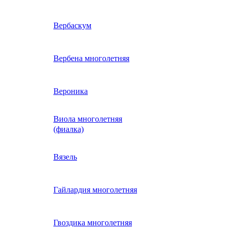
ие
двурядник
Физалис
Арктотис
Вербаскум
енный
Бакопа
Вербена многолетняя
ань)
Бальзамин
Вероника
Виола многолетняя
Брахикома
а)
(фиалка)
е
)
Василек однолетний
Вязель
нжипани)
Венидиум
Гайлардия многолетняя
 прунелла)
вая
Вискария (смолевка,
ная
Гвоздика многолетняя
силена)