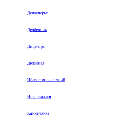
Гвоздика однолетняя
Делосперма
Гипсофила однолетняя
Дербенник
(бораго)
Гилия
Дицентра
Годеция
Дюшенея
Гомфрена
Иберис многолетний
Декоративные лианы
Инкарвиллея
однолетние
Диасция
Камнеломка