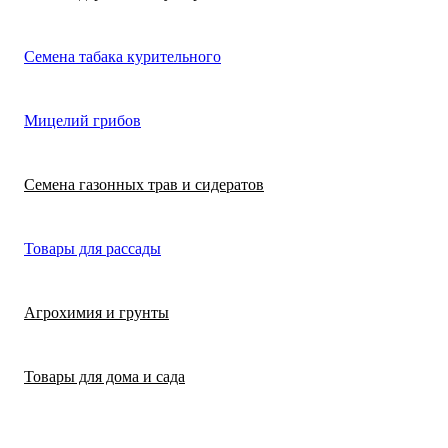
Лимонная трава
Микрозелень
Цикламен
Семена табака курительного
(цитронелла)
Цинерария гибр
Лофант (мята
Морковь
Мицелий грибов
(крестовник)
мексиканская)
Морковь на лент
Лопух съедобны
Семена газонных трав и сидератов
сеялка
Патиссон
Любисток
Товары для рассады
Подсолнечник
Майоран
Агрохимия и грунты
Редис
Мелисса
Товары для дома и сада
Ревень
Монарда