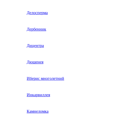
Гвоздика однолетняя
Делосперма
Гипсофила однолетняя
Дербенник
(бораго)
Гилия
Дицентра
Годеция
Дюшенея
Гомфрена
Иберис многолетний
Декоративные лианы
Инкарвиллея
однолетние
Диасция
Камнеломка