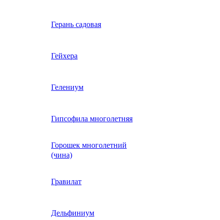
Вербена однолетняя
Герань садовая
идная
Вьюнок трехцветный
Гейхера
е, драже,
й
Гайлардия однолетняя
Гелениум
Гацания (газания)
Гипсофила многолетняя
Горошек многолетний
Гелиотроп
(чина)
Гелихризум
Гравилат
Георгина
Дельфиниум