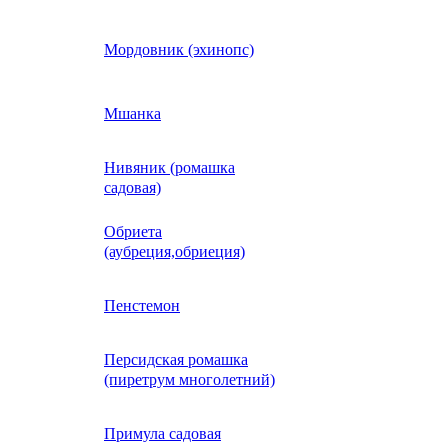
Кобея
Мордовник (эхинопс)
Коллинзия
Мшанка
Нивяник (ромашка
н)
Колеус
садовая)
Обриета
Кореопсис
(аубреция,обриеция)
Космос (Космея)
Пенстемон
Персидская ромашка
Кохия
(пиретрум многолетний)
Краспедия
Примула садовая