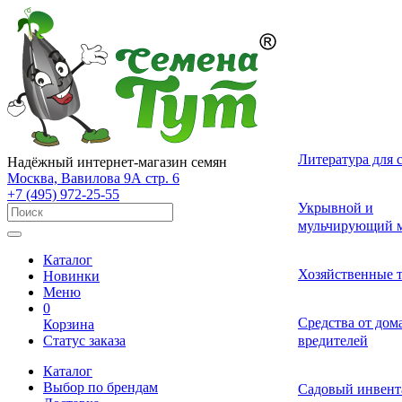
Лекарственные 
Томат (Помидор
Однолетних
Земляника и кл
Комнатные ово
Актинидия
Семена газонных
Грунты
Литература для 
Надёжный интернет-магазин семян
разные
Москва, Вавилова 9А стр. 6
+7 (495) 972-25-55
Смесь лекарств
Удобрения и ст
Укрывной и
Огурец
Двулетних
Садовые и лесн
Растения-хищни
Буддлея
Семена сидерат
пряных трав
роста для расте
мульчирующий м
Каталог
Средства от бол
Перец
Многолетних
Адениум
Анис
Ваточник (Ласто
Хозяйственные 
Новинки
растений
Меню
0
Средства от сад
Средства от до
Корзина
Экзотические о
Бегония
Базилик
Гортензия
Статус заказа
вредителей
вредителей
Каталог
Декоративные л
Выбор по брендам
Арбуз
Гербера
Валериана
Средства от сор
Садовый инвент
многолетние