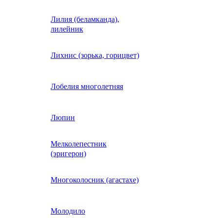
Лилия (беламканда),
Иберис однолетний
лилейник
Ипомея (фарбитис)
Лихнис (зорька, горицвет)
Календула
Лобелия многолетняя
Капуста декоративная
Люпин
Мелколепестник
Кларкия
(эригерон)
щная
Клещевина
Многоколосник (агастахе)
Клеома
Молодило