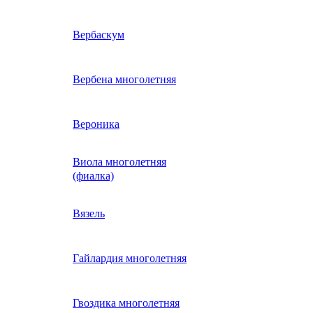
ие
двурядник
Физалис
Арктотис
Вербаскум
енный
Бакопа
Вербена многолетняя
ань)
Бальзамин
Вероника
Виола многолетняя
Брахикома
а)
(фиалка)
е
)
Василек однолетний
Вязель
нжипани)
Венидиум
Гайлардия многолетняя
 прунелла)
вая
Вискария (смолевка,
ная
Гвоздика многолетняя
силена)