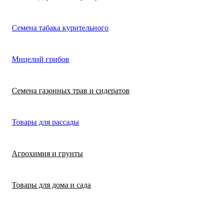
Лимонная трава
Микрозелень
Цикламен
Семена табака курительного
(цитронелла)
Цинерария гибр
Лофант (мята
Морковь
Мицелий грибов
(крестовник)
мексиканская)
Морковь на лент
Лопух съедобны
Семена газонных трав и сидератов
сеялка
Патиссон
Любисток
Товары для рассады
Подсолнечник
Майоран
Агрохимия и грунты
Редис
Мелисса
Товары для дома и сада
Ревень
Монарда