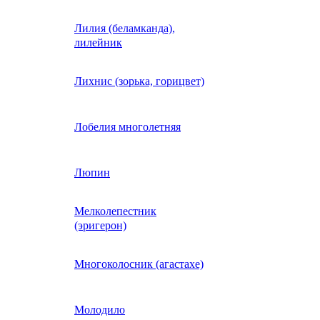
Лилия (беламканда),
Иберис однолетний
лилейник
Ипомея (фарбитис)
Лихнис (зорька, горицвет)
Календула
Лобелия многолетняя
Капуста декоративная
Люпин
Мелколепестник
Кларкия
(эригерон)
щная
Клещевина
Многоколосник (агастахе)
Клеома
Молодило