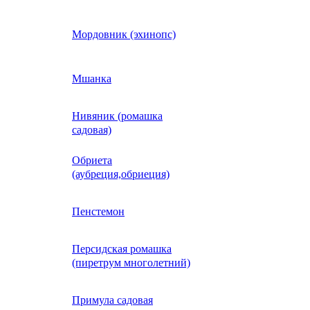
Кобея
Мордовник (эхинопс)
Коллинзия
Мшанка
Нивяник (ромашка
н)
Колеус
садовая)
Обриета
Кореопсис
(аубреция,обриеция)
Космос (Космея)
Пенстемон
Персидская ромашка
Кохия
(пиретрум многолетний)
Краспедия
Примула садовая