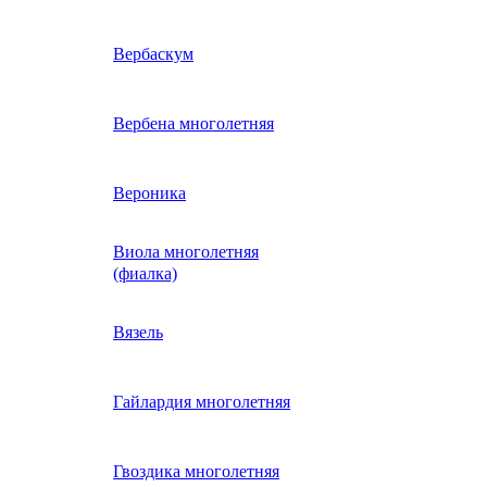
ие
двурядник
Физалис
Арктотис
Вербаскум
енный
Бакопа
Вербена многолетняя
ань)
Бальзамин
Вероника
Виола многолетняя
Брахикома
а)
(фиалка)
е
)
Василек однолетний
Вязель
нжипани)
Венидиум
Гайлардия многолетняя
 прунелла)
вая
Вискария (смолевка,
ная
Гвоздика многолетняя
силена)