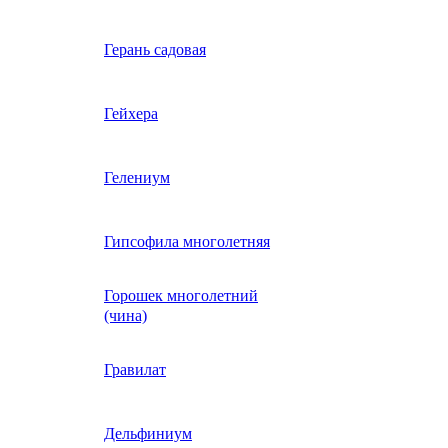
Вербена однолетняя
Герань садовая
идная
Вьюнок трехцветный
Гейхера
е, драже,
й
Гайлардия однолетняя
Гелениум
Гацания (газания)
Гипсофила многолетняя
Горошек многолетний
Гелиотроп
(чина)
Гелихризум
Гравилат
Георгина
Дельфиниум