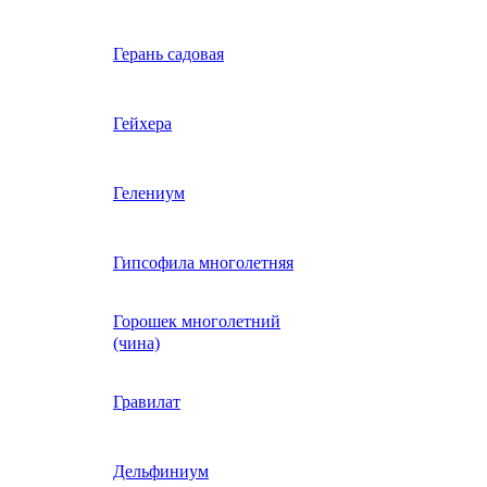
Вербена однолетняя
Герань садовая
идная
Вьюнок трехцветный
Гейхера
е, драже,
й
Гайлардия однолетняя
Гелениум
Гацания (газания)
Гипсофила многолетняя
Горошек многолетний
Гелиотроп
(чина)
Гелихризум
Гравилат
Георгина
Дельфиниум