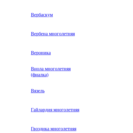
ие
двурядник
Физалис
Арктотис
Вербаскум
енный
Бакопа
Вербена многолетняя
ань)
Бальзамин
Вероника
Виола многолетняя
Брахикома
а)
(фиалка)
е
)
Василек однолетний
Вязель
нжипани)
Венидиум
Гайлардия многолетняя
 прунелла)
вая
Вискария (смолевка,
ная
Гвоздика многолетняя
силена)