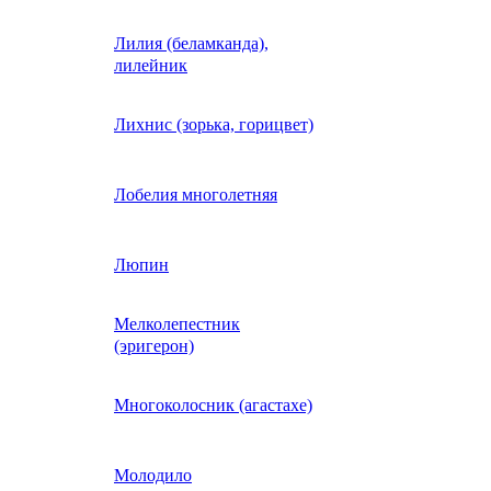
Лилия (беламканда),
Иберис однолетний
лилейник
Ипомея (фарбитис)
Лихнис (зорька, горицвет)
Календула
Лобелия многолетняя
Капуста декоративная
Люпин
Мелколепестник
Кларкия
(эригерон)
щная
Клещевина
Многоколосник (агастахе)
Клеома
Молодило