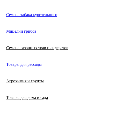
Лимонная трава
Микрозелень
Цикламен
Семена табака курительного
(цитронелла)
Цинерария гибр
Лофант (мята
Морковь
Мицелий грибов
(крестовник)
мексиканская)
Морковь на лент
Лопух съедобны
Семена газонных трав и сидератов
сеялка
Патиссон
Любисток
Товары для рассады
Подсолнечник
Майоран
Агрохимия и грунты
Редис
Мелисса
Товары для дома и сада
Ревень
Монарда