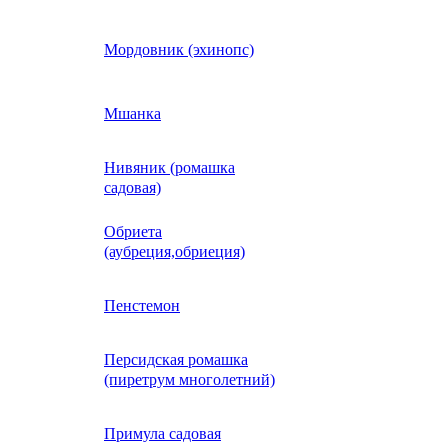
Кобея
Мордовник (эхинопс)
Коллинзия
Мшанка
Нивяник (ромашка
н)
Колеус
садовая)
Обриета
Кореопсис
(аубреция,обриеция)
Космос (Космея)
Пенстемон
Персидская ромашка
Кохия
(пиретрум многолетний)
Краспедия
Примула садовая