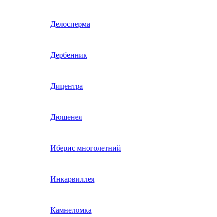
Гвоздика однолетняя
Делосперма
Гипсофила однолетняя
Дербенник
(бораго)
Гилия
Дицентра
Годеция
Дюшенея
Гомфрена
Иберис многолетний
Декоративные лианы
Инкарвиллея
однолетние
Диасция
Камнеломка