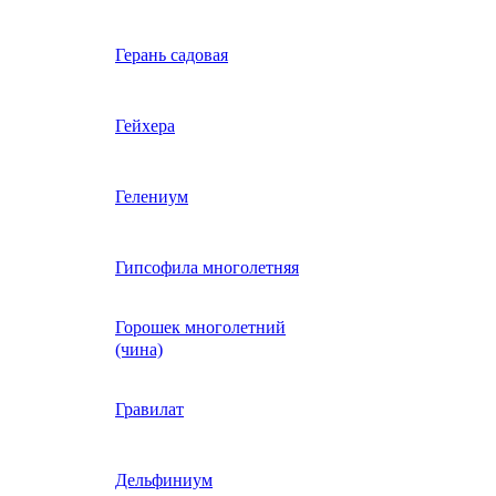
Вербена однолетняя
Герань садовая
идная
Вьюнок трехцветный
Гейхера
е, драже,
й
Гайлардия однолетняя
Гелениум
Гацания (газания)
Гипсофила многолетняя
Горошек многолетний
Гелиотроп
(чина)
Гелихризум
Гравилат
Георгина
Дельфиниум