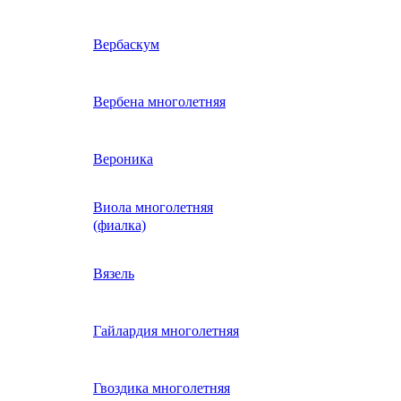
ие
двурядник
Физалис
Арктотис
Вербаскум
енный
Бакопа
Вербена многолетняя
ань)
Бальзамин
Вероника
Виола многолетняя
Брахикома
а)
(фиалка)
е
)
Василек однолетний
Вязель
нжипани)
Венидиум
Гайлардия многолетняя
 прунелла)
вая
Вискария (смолевка,
ная
Гвоздика многолетняя
силена)