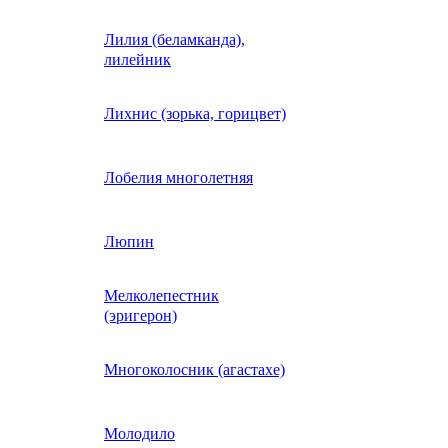
Лилия (беламканда),
Иберис однолетний
лилейник
Ипомея (фарбитис)
Лихнис (зорька, горицвет)
Календула
Лобелия многолетняя
Капуста декоративная
Люпин
Мелколепестник
Кларкия
(эригерон)
щная
Клещевина
Многоколосник (агастахе)
Клеома
Молодило