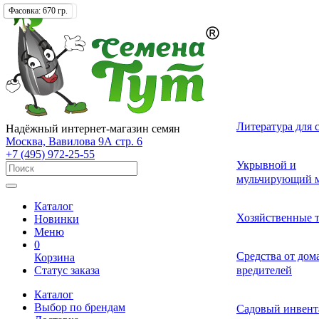
Фасовка:
Фасовка:
Упаковка:
Фасовка:
Фасовка:
380 гр.
360 гр.
1100 гр.
670 гр.
1 шт.
Лекарственные 
Томат (Помидор
Однолетних
Земляника и кл
Комнатные ово
Актинидия
Семена газонных
Грунты
Литература для 
Надёжный интернет-магазин семян
разные
Москва, Вавилова 9А стр. 6
+7 (495) 972-25-55
Смесь лекарств
Удобрения и ст
Укрывной и
Огурец
Двулетних
Садовые и лесн
Растения-хищни
Буддлея
Семена сидерат
пряных трав
роста для расте
мульчирующий м
Каталог
Средства от бол
Перец
Многолетних
Адениум
Анис
Ваточник (Ласто
Хозяйственные 
Новинки
растений
Меню
0
Средства от сад
Средства от до
Корзина
Экзотические о
Бегония
Базилик
Гортензия
Статус заказа
вредителей
вредителей
Каталог
Декоративные л
Выбор по брендам
Арбуз
Гербера
Валериана
Средства от сор
Садовый инвент
многолетние