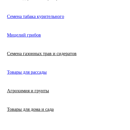
Лимонная трава
Микрозелень
Цикламен
Семена табака курительного
(цитронелла)
Цинерария гибр
Лофант (мята
Морковь
Мицелий грибов
(крестовник)
мексиканская)
Морковь на лент
Лопух съедобны
Семена газонных трав и сидератов
сеялка
Патиссон
Любисток
Товары для рассады
Подсолнечник
Майоран
Агрохимия и грунты
Редис
Мелисса
Товары для дома и сада
Ревень
Монарда