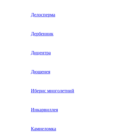
Гвоздика однолетняя
Делосперма
Гипсофила однолетняя
Дербенник
(бораго)
Гилия
Дицентра
Годеция
Дюшенея
Гомфрена
Иберис многолетний
Декоративные лианы
Инкарвиллея
однолетние
Диасция
Камнеломка