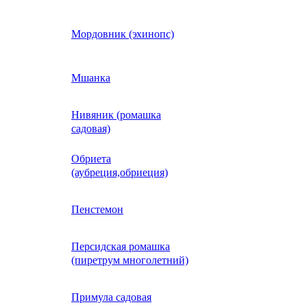
Кобея
Мордовник (эхинопс)
Коллинзия
Мшанка
Нивяник (ромашка
н)
Колеус
садовая)
Обриета
Кореопсис
(аубреция,обриеция)
Космос (Космея)
Пенстемон
Персидская ромашка
Кохия
(пиретрум многолетний)
Краспедия
Примула садовая