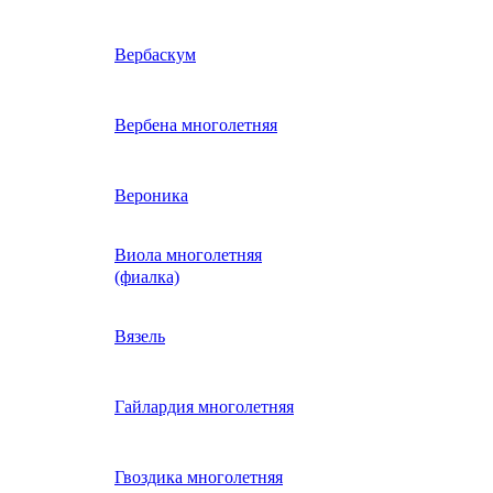
ие
двурядник
Физалис
Арктотис
Вербаскум
енный
Бакопа
Вербена многолетняя
ань)
Бальзамин
Вероника
Виола многолетняя
Брахикома
а)
(фиалка)
е
)
Василек однолетний
Вязель
нжипани)
Венидиум
Гайлардия многолетняя
 прунелла)
вая
Вискария (смолевка,
ная
Гвоздика многолетняя
силена)