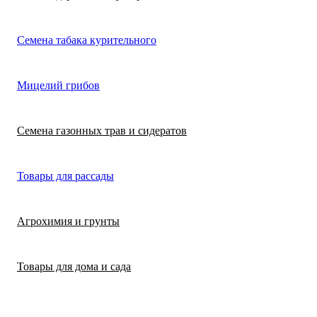
Лимонная трава
Микрозелень
Цикламен
Семена табака курительного
(цитронелла)
Цинерария гибр
Лофант (мята
Морковь
Мицелий грибов
(крестовник)
мексиканская)
Морковь на лент
Лопух съедобны
Семена газонных трав и сидератов
сеялка
Патиссон
Любисток
Товары для рассады
Подсолнечник
Майоран
Агрохимия и грунты
Редис
Мелисса
Товары для дома и сада
Ревень
Монарда