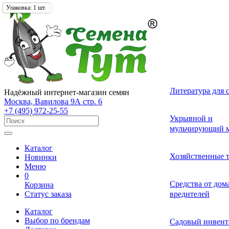
Фасовка:
Фасовка:
Упаковка:
660 гр.
10 гр.
1 шт.
Лекарственные 
Томат (Помидор
Однолетних
Земляника и кл
Комнатные ово
Актинидия
Семена газонных
Грунты
Литература для 
Надёжный интернет-магазин семян
разные
Москва, Вавилова 9А стр. 6
+7 (495) 972-25-55
Смесь лекарств
Удобрения и ст
Укрывной и
Огурец
Двулетних
Садовые и лесн
Растения-хищни
Буддлея
Семена сидерат
пряных трав
роста для расте
мульчирующий м
Каталог
Средства от бол
Перец
Многолетних
Адениум
Анис
Ваточник (Ласто
Хозяйственные 
Новинки
растений
Меню
0
Средства от сад
Средства от до
Корзина
Экзотические о
Бегония
Базилик
Гортензия
Статус заказа
вредителей
вредителей
Каталог
Декоративные л
Выбор по брендам
Арбуз
Гербера
Валериана
Средства от сор
Садовый инвент
многолетние