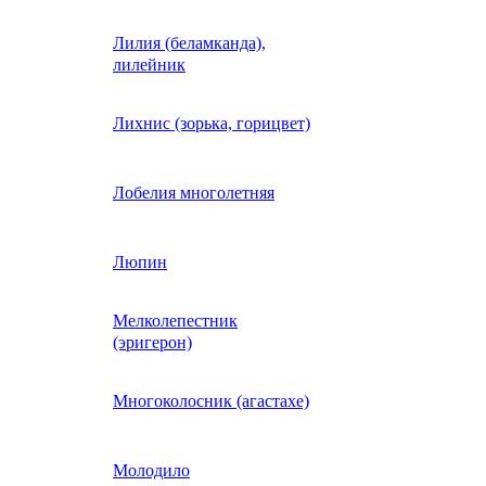
Лилия (беламканда),
Иберис однолетний
лилейник
Ипомея (фарбитис)
Лихнис (зорька, горицвет)
Календула
Лобелия многолетняя
Капуста декоративная
Люпин
Мелколепестник
Кларкия
(эригерон)
щная
Клещевина
Многоколосник (агастахе)
Клеома
Молодило