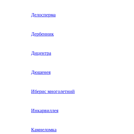
Гвоздика однолетняя
Делосперма
Гипсофила однолетняя
Дербенник
(бораго)
Гилия
Дицентра
Годеция
Дюшенея
Гомфрена
Иберис многолетний
Декоративные лианы
Инкарвиллея
однолетние
Диасция
Камнеломка