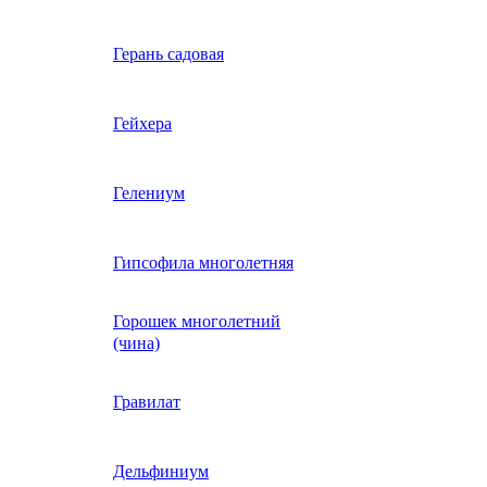
Вербена однолетняя
Герань садовая
идная
Вьюнок трехцветный
Гейхера
е, драже,
й
Гайлардия однолетняя
Гелениум
Гацания (газания)
Гипсофила многолетняя
Горошек многолетний
Гелиотроп
(чина)
Гелихризум
Гравилат
Георгина
Дельфиниум