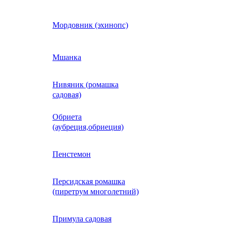
Кобея
Мордовник (эхинопс)
Коллинзия
Мшанка
Нивяник (ромашка
н)
Колеус
садовая)
Обриета
Кореопсис
(аубреция,обриеция)
Космос (Космея)
Пенстемон
Персидская ромашка
Кохия
(пиретрум многолетний)
Краспедия
Примула садовая