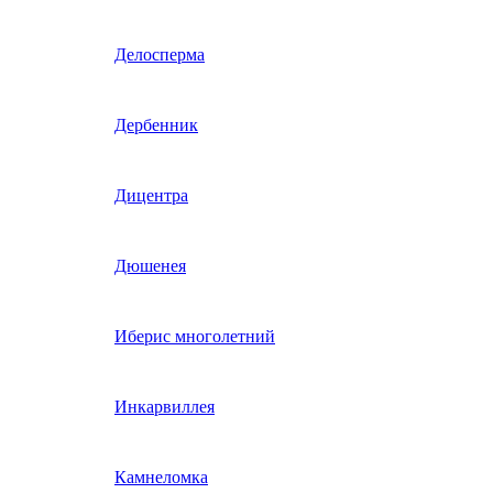
Гвоздика однолетняя
Делосперма
Гипсофила однолетняя
Дербенник
(бораго)
Гилия
Дицентра
Годеция
Дюшенея
Гомфрена
Иберис многолетний
Декоративные лианы
Инкарвиллея
однолетние
Диасция
Камнеломка