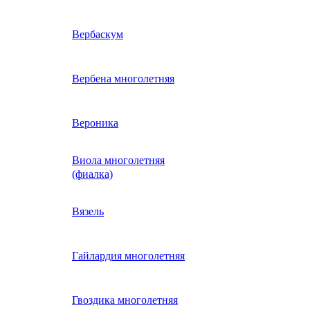
ие
двурядник
Физалис
Арктотис
Вербаскум
енный
Бакопа
Вербена многолетняя
ань)
Бальзамин
Вероника
Виола многолетняя
Брахикома
а)
(фиалка)
е
)
Василек однолетний
Вязель
нжипани)
Венидиум
Гайлардия многолетняя
 прунелла)
вая
Вискария (смолевка,
ная
Гвоздика многолетняя
силена)