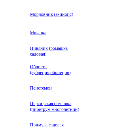
Кобея
Мордовник (эхинопс)
Коллинзия
Мшанка
Нивяник (ромашка
н)
Колеус
садовая)
Обриета
Кореопсис
(аубреция,обриеция)
Космос (Космея)
Пенстемон
Персидская ромашка
Кохия
(пиретрум многолетний)
Краспедия
Примула садовая