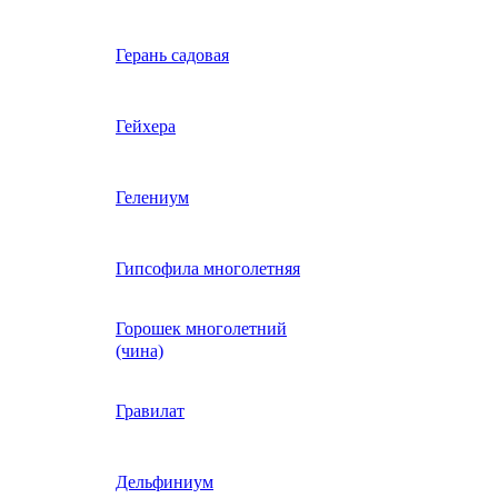
Вербена однолетняя
Герань садовая
идная
Вьюнок трехцветный
Гейхера
е, драже,
й
Гайлардия однолетняя
Гелениум
Гацания (газания)
Гипсофила многолетняя
Горошек многолетний
Гелиотроп
(чина)
Гелихризум
Гравилат
Георгина
Дельфиниум