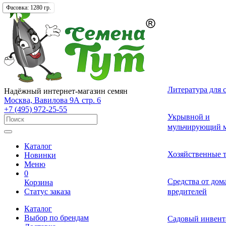
Упаковка:
Упаковка:
Упаковка:
Упаковка:
Фасовка:
Фасовка:
200 гр.
1280 гр.
1 шт.
1 шт.
1 шт.
1 шт.
Лекарственные 
Томат (Помидор
Однолетних
Земляника и кл
Комнатные ово
Актинидия
Семена газонных
Грунты
Литература для 
Надёжный интернет-магазин семян
разные
Москва, Вавилова 9А стр. 6
+7 (495) 972-25-55
Смесь лекарств
Удобрения и ст
Укрывной и
Огурец
Двулетних
Садовые и лесн
Растения-хищни
Буддлея
Семена сидерат
пряных трав
роста для расте
мульчирующий м
Каталог
Средства от бол
Перец
Многолетних
Адениум
Анис
Ваточник (Ласто
Хозяйственные 
Новинки
растений
Меню
0
Средства от сад
Средства от до
Корзина
Экзотические о
Бегония
Базилик
Гортензия
Статус заказа
вредителей
вредителей
Каталог
Декоративные л
Выбор по брендам
Арбуз
Гербера
Валериана
Средства от сор
Садовый инвент
многолетние