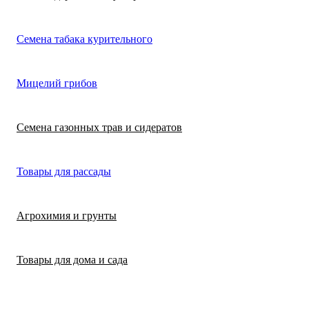
Лимонная трава
Микрозелень
Цикламен
Семена табака курительного
(цитронелла)
Цинерария гибр
Лофант (мята
Морковь
Мицелий грибов
(крестовник)
мексиканская)
Морковь на лент
Лопух съедобны
Семена газонных трав и сидератов
сеялка
Патиссон
Любисток
Товары для рассады
Подсолнечник
Майоран
Агрохимия и грунты
Редис
Мелисса
Товары для дома и сада
Ревень
Монарда