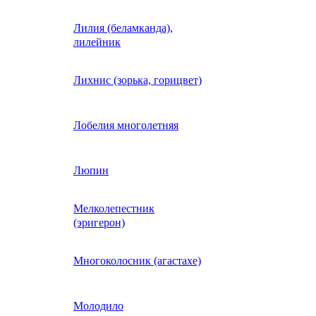
Лилия (беламканда),
Иберис однолетний
лилейник
Ипомея (фарбитис)
Лихнис (зорька, горицвет)
Календула
Лобелия многолетняя
Капуста декоративная
Люпин
Мелколепестник
Кларкия
(эригерон)
щная
Клещевина
Многоколосник (агастахе)
Клеома
Молодило