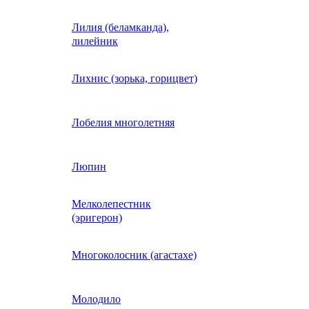
Лилия (беламканда),
Иберис однолетний
лилейник
Ипомея (фарбитис)
Лихнис (зорька, горицвет)
Календула
Лобелия многолетняя
Капуста декоративная
Люпин
Мелколепестник
Кларкия
(эригерон)
щная
Клещевина
Многоколосник (агастахе)
Клеома
Молодило