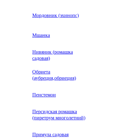
Кобея
Мордовник (эхинопс)
Коллинзия
Мшанка
Нивяник (ромашка
н)
Колеус
садовая)
Обриета
Кореопсис
(аубреция,обриеция)
Космос (Космея)
Пенстемон
Персидская ромашка
Кохия
(пиретрум многолетний)
Краспедия
Примула садовая