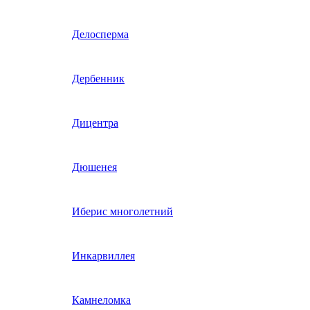
Гвоздика однолетняя
Делосперма
Гипсофила однолетняя
Дербенник
(бораго)
Гилия
Дицентра
Годеция
Дюшенея
Гомфрена
Иберис многолетний
Декоративные лианы
Инкарвиллея
однолетние
Диасция
Камнеломка