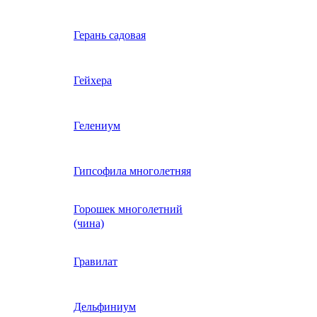
Вербена однолетняя
Герань садовая
идная
Вьюнок трехцветный
Гейхера
е, драже,
й
Гайлардия однолетняя
Гелениум
Гацания (газания)
Гипсофила многолетняя
Горошек многолетний
Гелиотроп
(чина)
Гелихризум
Гравилат
Георгина
Дельфиниум