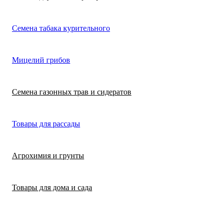
Лимонная трава
Микрозелень
Цикламен
Семена табака курительного
(цитронелла)
Цинерария гибр
Лофант (мята
Морковь
Мицелий грибов
(крестовник)
мексиканская)
Морковь на лент
Лопух съедобны
Семена газонных трав и сидератов
сеялка
Патиссон
Любисток
Товары для рассады
Подсолнечник
Майоран
Агрохимия и грунты
Редис
Мелисса
Товары для дома и сада
Ревень
Монарда