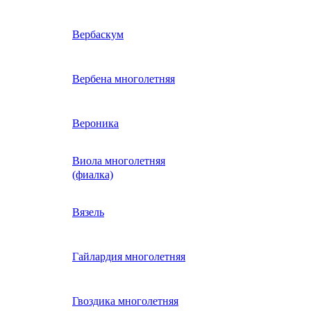
ие
двурядник
Физалис
Арктотис
Вербаскум
енный
Бакопа
Вербена многолетняя
ань)
Бальзамин
Вероника
Виола многолетняя
Брахикома
а)
(фиалка)
е
)
Василек однолетний
Вязель
нжипани)
Венидиум
Гайлардия многолетняя
 прунелла)
вая
Вискария (смолевка,
ная
Гвоздика многолетняя
силена)