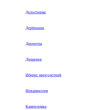
Гвоздика однолетняя
Делосперма
Гипсофила однолетняя
Дербенник
(бораго)
Гилия
Дицентра
Годеция
Дюшенея
Гомфрена
Иберис многолетний
Декоративные лианы
Инкарвиллея
однолетние
Диасция
Камнеломка