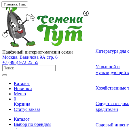
Фасовка:
Упаковка:
Упаковка:
Упаковка:
Упаковка:
Упаковка:
10 гр.
1 шт.
1 шт.
1 шт.
1 шт.
1 шт.
Лекарственные 
Томат (Помидор
Однолетних
Земляника и кл
Комнатные ово
Актинидия
Семена газонных
Грунты
Литература для 
Надёжный интернет-магазин семян
разные
Москва, Вавилова 9А стр. 6
+7 (495) 972-25-55
Смесь лекарств
Удобрения и ст
Укрывной и
Огурец
Двулетних
Садовые и лесн
Растения-хищни
Буддлея
Семена сидерат
пряных трав
роста для расте
мульчирующий м
Каталог
Средства от бол
Перец
Многолетних
Адениум
Анис
Ваточник (Ласто
Хозяйственные 
Новинки
растений
Меню
0
Средства от сад
Средства от до
Корзина
Экзотические о
Бегония
Базилик
Гортензия
Статус заказа
вредителей
вредителей
Каталог
Декоративные л
Выбор по брендам
Арбуз
Гербера
Валериана
Средства от сор
Садовый инвент
многолетние