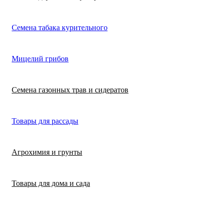
Лимонная трава
Микрозелень
Цикламен
Семена табака курительного
(цитронелла)
Цинерария гибр
Лофант (мята
Морковь
Мицелий грибов
(крестовник)
мексиканская)
Морковь на лент
Лопух съедобны
Семена газонных трав и сидератов
сеялка
Патиссон
Любисток
Товары для рассады
Подсолнечник
Майоран
Агрохимия и грунты
Редис
Мелисса
Товары для дома и сада
Ревень
Монарда