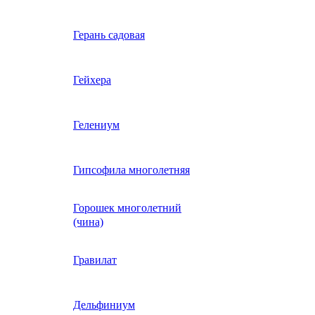
Вербена однолетняя
Герань садовая
идная
Вьюнок трехцветный
Гейхера
е, драже,
й
Гайлардия однолетняя
Гелениум
Гацания (газания)
Гипсофила многолетняя
Горошек многолетний
Гелиотроп
(чина)
Гелихризум
Гравилат
Георгина
Дельфиниум