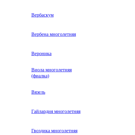
ие
двурядник
Физалис
Арктотис
Вербаскум
енный
Бакопа
Вербена многолетняя
ань)
Бальзамин
Вероника
Виола многолетняя
Брахикома
а)
(фиалка)
е
)
Василек однолетний
Вязель
нжипани)
Венидиум
Гайлардия многолетняя
 прунелла)
вая
Вискария (смолевка,
ная
Гвоздика многолетняя
силена)