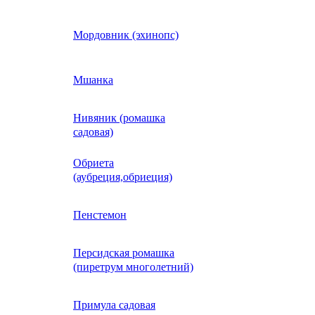
Кобея
Мордовник (эхинопс)
Коллинзия
Мшанка
Нивяник (ромашка
н)
Колеус
садовая)
Обриета
Кореопсис
(аубреция,обриеция)
Космос (Космея)
Пенстемон
Персидская ромашка
Кохия
(пиретрум многолетний)
Краспедия
Примула садовая