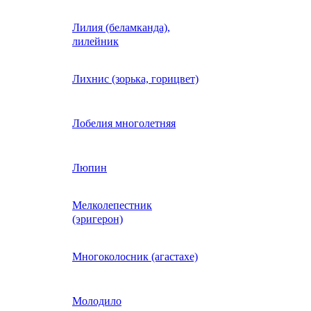
Лилия (беламканда),
Иберис однолетний
лилейник
Ипомея (фарбитис)
Лихнис (зорька, горицвет)
Календула
Лобелия многолетняя
Капуста декоративная
Люпин
Мелколепестник
Кларкия
(эригерон)
щная
Клещевина
Многоколосник (агастахе)
Клеома
Молодило