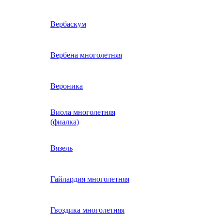
ие
двурядник
Физалис
Арктотис
Вербаскум
енный
Бакопа
Вербена многолетняя
ань)
Бальзамин
Вероника
Виола многолетняя
Брахикома
а)
(фиалка)
е
)
Василек однолетний
Вязель
нжипани)
Венидиум
Гайлардия многолетняя
 прунелла)
вая
Вискария (смолевка,
ная
Гвоздика многолетняя
силена)