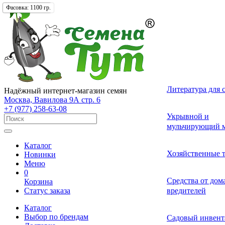
Фасовка:
Фасовка:
Фасовка:
Фасовка:
500 гр.
720 гр.
180 гр.
1100 гр.
Лекарственные 
Томат (Помидор
Однолетних
Земляника и кл
Комнатные ово
Актинидия
Семена газонных
Грунты
Литература для 
Надёжный интернет-магазин семян
разные
Москва, Вавилова 9А стр. 6
+7 (977) 258-63-08
Смесь лекарств
Удобрения и ст
Укрывной и
Огурец
Двулетних
Садовые и лесн
Растения-хищни
Буддлея
Семена сидерат
пряных трав
роста для расте
мульчирующий м
Каталог
Средства от бол
Перец
Многолетних
Адениум
Анис
Ваточник (Ласто
Хозяйственные 
Новинки
растений
Меню
0
Средства от сад
Средства от до
Корзина
Экзотические о
Бегония
Базилик
Гортензия
Статус заказа
вредителей
вредителей
Каталог
Декоративные л
Выбор по брендам
Арбуз
Гербера
Валериана
Средства от сор
Садовый инвент
многолетние