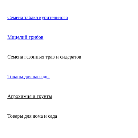
Лимонная трава
Микрозелень
Цикламен
Семена табака курительного
(цитронелла)
Цинерария гибр
Лофант (мята
Морковь
Мицелий грибов
(крестовник)
мексиканская)
Морковь на лент
Лопух съедобны
Семена газонных трав и сидератов
сеялка
Патиссон
Любисток
Товары для рассады
Подсолнечник
Майоран
Агрохимия и грунты
Редис
Мелисса
Товары для дома и сада
Ревень
Монарда