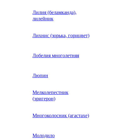
Лилия (беламканда),
Иберис однолетний
лилейник
Ипомея (фарбитис)
Лихнис (зорька, горицвет)
Календула
Лобелия многолетняя
Капуста декоративная
Люпин
Мелколепестник
Кларкия
(эригерон)
щная
Клещевина
Многоколосник (агастахе)
Клеома
Молодило