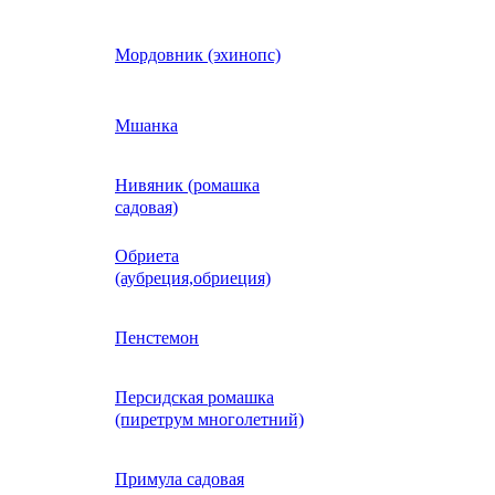
Кобея
Мордовник (эхинопс)
Коллинзия
Мшанка
Нивяник (ромашка
н)
Колеус
садовая)
Обриета
Кореопсис
(аубреция,обриеция)
Космос (Космея)
Пенстемон
Персидская ромашка
Кохия
(пиретрум многолетний)
Краспедия
Примула садовая