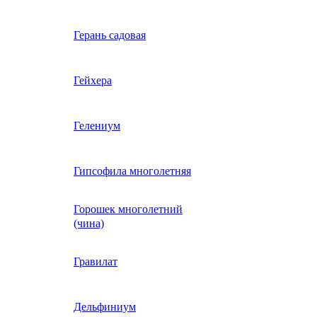
Вербена однолетняя
Герань садовая
идная
Вьюнок трехцветный
Гейхера
е, драже,
й
Гайлардия однолетняя
Гелениум
Гацания (газания)
Гипсофила многолетняя
Горошек многолетний
Гелиотроп
(чина)
Гелихризум
Гравилат
Георгина
Дельфиниум