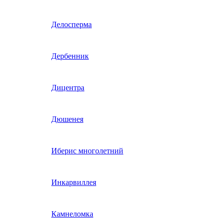
Гвоздика однолетняя
Делосперма
Гипсофила однолетняя
Дербенник
(бораго)
Гилия
Дицентра
Годеция
Дюшенея
Гомфрена
Иберис многолетний
Декоративные лианы
Инкарвиллея
однолетние
Диасция
Камнеломка