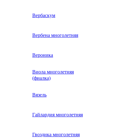
ие
двурядник
Физалис
Арктотис
Вербаскум
енный
Бакопа
Вербена многолетняя
ань)
Бальзамин
Вероника
Виола многолетняя
Брахикома
а)
(фиалка)
е
)
Василек однолетний
Вязель
нжипани)
Венидиум
Гайлардия многолетняя
 прунелла)
вая
Вискария (смолевка,
ная
Гвоздика многолетняя
силена)