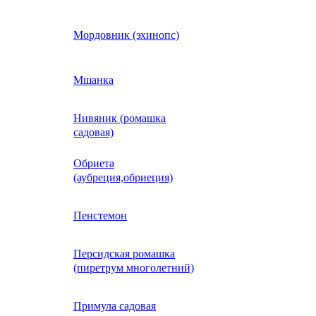
Кобея
Мордовник (эхинопс)
Коллинзия
Мшанка
Нивяник (ромашка
н)
Колеус
садовая)
Обриета
Кореопсис
(аубреция,обриеция)
Космос (Космея)
Пенстемон
Персидская ромашка
Кохия
(пиретрум многолетний)
Краспедия
Примула садовая