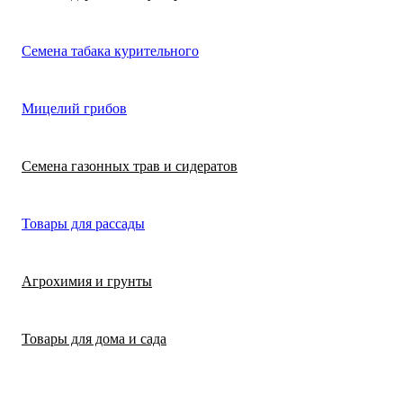
Лимонная трава
Микрозелень
Цикламен
Семена табака курительного
(цитронелла)
Цинерария гибр
Лофант (мята
Морковь
Мицелий грибов
(крестовник)
мексиканская)
Морковь на лент
Лопух съедобны
Семена газонных трав и сидератов
сеялка
Патиссон
Любисток
Товары для рассады
Подсолнечник
Майоран
Агрохимия и грунты
Редис
Мелисса
Товары для дома и сада
Ревень
Монарда