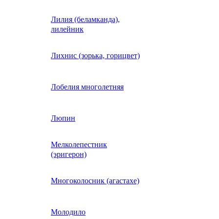
Лилия (беламканда),
Иберис однолетний
лилейник
Ипомея (фарбитис)
Лихнис (зорька, горицвет)
Календула
Лобелия многолетняя
Капуста декоративная
Люпин
Мелколепестник
Кларкия
(эригерон)
щная
Клещевина
Многоколосник (агастахе)
Клеома
Молодило