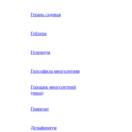
Вербена однолетняя
Герань садовая
идная
Вьюнок трехцветный
Гейхера
е, драже,
й
Гайлардия однолетняя
Гелениум
Гацания (газания)
Гипсофила многолетняя
Горошек многолетний
Гелиотроп
(чина)
Гелихризум
Гравилат
Георгина
Дельфиниум