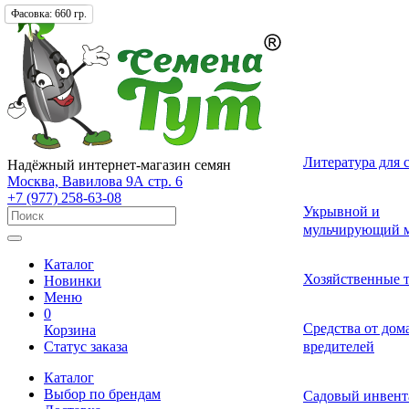
Фасовка:
Упаковка:
Фасовка:
650 гр.
660 гр.
1 шт.
Лекарственные 
Томат (Помидор
Однолетних
Земляника и кл
Комнатные ово
Актинидия
Семена газонных
Грунты
Литература для 
Надёжный интернет-магазин семян
разные
Москва, Вавилова 9А стр. 6
+7 (977) 258-63-08
Смесь лекарств
Удобрения и ст
Укрывной и
Огурец
Двулетних
Садовые и лесн
Растения-хищни
Буддлея
Семена сидерат
пряных трав
роста для расте
мульчирующий м
Каталог
Средства от бол
Перец
Многолетних
Адениум
Анис
Ваточник (Ласто
Хозяйственные 
Новинки
растений
Меню
0
Средства от сад
Средства от до
Корзина
Экзотические о
Бегония
Базилик
Гортензия
Статус заказа
вредителей
вредителей
Каталог
Декоративные л
Выбор по брендам
Арбуз
Гербера
Валериана
Средства от сор
Садовый инвент
многолетние