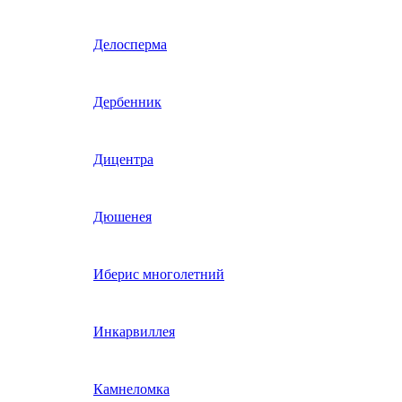
Гвоздика однолетняя
Делосперма
Гипсофила однолетняя
Дербенник
(бораго)
Гилия
Дицентра
Годеция
Дюшенея
Гомфрена
Иберис многолетний
Декоративные лианы
Инкарвиллея
однолетние
Диасция
Камнеломка