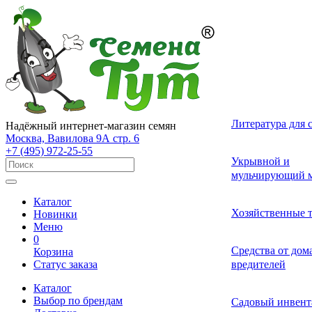
Лекарственные 
Томат (Помидор
Однолетних
Земляника и кл
Комнатные ово
Актинидия
Семена газонных
Грунты
Литература для 
Надёжный интернет-магазин семян
разные
Москва, Вавилова 9А стр. 6
+7 (495) 972-25-55
Смесь лекарств
Удобрения и ст
Укрывной и
Огурец
Двулетних
Садовые и лесн
Растения-хищни
Буддлея
Семена сидерат
пряных трав
роста для расте
мульчирующий м
Каталог
Средства от бол
Перец
Многолетних
Адениум
Анис
Ваточник (Ласто
Хозяйственные 
Новинки
растений
Меню
0
Средства от сад
Средства от до
Корзина
Экзотические о
Бегония
Базилик
Гортензия
Статус заказа
вредителей
вредителей
Каталог
Декоративные л
Выбор по брендам
Арбуз
Гербера
Валериана
Средства от сор
Садовый инвент
многолетние