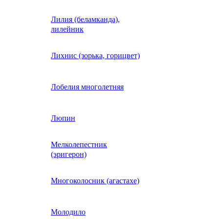
Лилия (беламканда),
Иберис однолетний
лилейник
Ипомея (фарбитис)
Лихнис (зорька, горицвет)
Календула
Лобелия многолетняя
Капуста декоративная
Люпин
Мелколепестник
Кларкия
(эригерон)
щная
Клещевина
Многоколосник (агастахе)
Клеома
Молодило