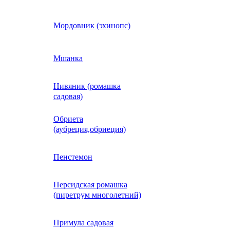
Кобея
Мордовник (эхинопс)
Коллинзия
Мшанка
Нивяник (ромашка
н)
Колеус
садовая)
Обриета
Кореопсис
(аубреция,обриеция)
Космос (Космея)
Пенстемон
Персидская ромашка
Кохия
(пиретрум многолетний)
Краспедия
Примула садовая