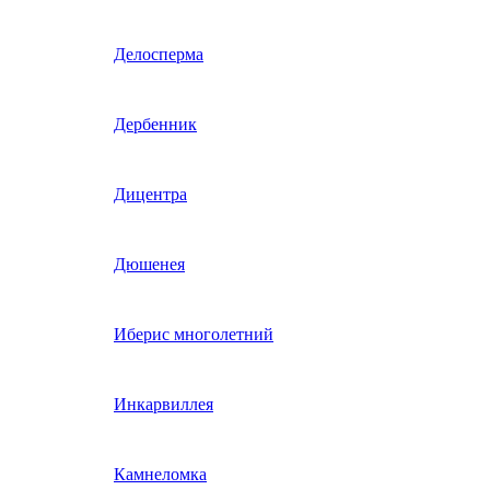
Гвоздика однолетняя
Делосперма
Гипсофила однолетняя
Дербенник
(бораго)
Гилия
Дицентра
Годеция
Дюшенея
Гомфрена
Иберис многолетний
Декоративные лианы
Инкарвиллея
однолетние
Диасция
Камнеломка