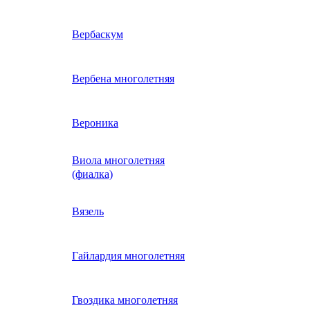
ие
двурядник
Физалис
Арктотис
Вербаскум
енный
Бакопа
Вербена многолетняя
ань)
Бальзамин
Вероника
Виола многолетняя
Брахикома
а)
(фиалка)
е
)
Василек однолетний
Вязель
нжипани)
Венидиум
Гайлардия многолетняя
 прунелла)
вая
Вискария (смолевка,
ная
Гвоздика многолетняя
силена)