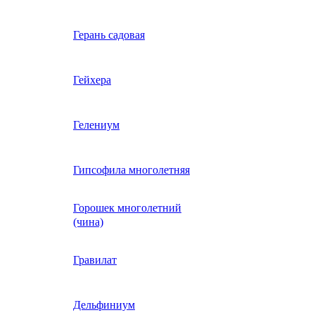
Вербена однолетняя
Герань садовая
идная
Вьюнок трехцветный
Гейхера
е, драже,
й
Гайлардия однолетняя
Гелениум
Гацания (газания)
Гипсофила многолетняя
Горошек многолетний
Гелиотроп
(чина)
Гелихризум
Гравилат
Георгина
Дельфиниум