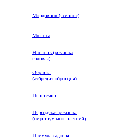
Кобея
Мордовник (эхинопс)
Коллинзия
Мшанка
Нивяник (ромашка
н)
Колеус
садовая)
Обриета
Кореопсис
(аубреция,обриеция)
Космос (Космея)
Пенстемон
Персидская ромашка
Кохия
(пиретрум многолетний)
Краспедия
Примула садовая