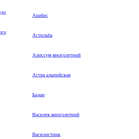
ригонелла,
удо
Петуния многоцв
Астра срезочная (
ой
Лагенария
Капуста краснокочанная
Лук репчатый
Салат кочанный
Агератум
Маргаритка
Арабис
(мультифлора)
букетная)
ого
Цикорный салат (цикорий
Петуния мелкоцв
я
йский
Люффа
Капуста листовая
Лук шалот
Агростемма (куколь)
Наперстянка
Астильба
Астра хризантем
салатный)
(миллифлора)
Корн-салат, солянка,
Адонис красный
Петуния превосх
ственные
Мелотрия (мышиная дыня)
Капуста пекинская
Лук шнитт
Незабудка двулетняя
Алиссум многолетний
полевой салат, хрустальная
(горицвет)
(супербиссима)
травка, репа листовая
Хесперис (гесперис,
о)
Момордика
Капуста савойская
Азарина
Астра альпийская
ночная фиалка)
Эндивий
Огурдыня
Капуста цветная
Алиссум (лобулярия)
Энотера двулетняя
Бадан
иповник
уленты
Пепино (дынная груша)
Капуста японская
Амарант
Василек многолетний
винок
урецкая
Спаржа
Амми
Василистник