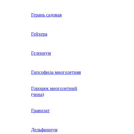
Вербена однолетняя
Герань садовая
идная
Вьюнок трехцветный
Гейхера
е, драже,
й
Гайлардия однолетняя
Гелениум
Гацания (газания)
Гипсофила многолетняя
Горошек многолетний
Гелиотроп
(чина)
Гелихризум
Гравилат
Георгина
Дельфиниум