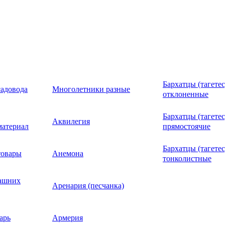
растения
Перец сладкий
Экзотические овощи
Свекла кормовая, сахарная,
Петуния ампельна
Бархатцы (тагетес
)
убника
щи
 трав
садовода
Кабачок белоплодный
Капуста белокочанная
Лук батун (на зелень)
Кресс-салат
Тыква крупноплодная
Однолетники разные
Двулетники разные
Многолетники разные
Астра игольчатая
(болгарский)
разные
полусахарная
каскадная, полуа
отклоненные
енных и
имуляторы
Лук душистый
Петуния бахромч
Бархатцы (тагетес
ые ягоды
ки
ов
Перец острый (чили)
Артишок
Кабачок цукини
Капуста брокколи
Бэби-салат
Свекла столовая
Тыква мускатная
Петуния
Виола (анютины глазки)
Аквилегия
Астра коготковая
ний
атериал
(чесночный,джусай)
(фимбриата, фрил
прямостоячие
езней
Петуния грандиф
Астра низкоросла
Бархатцы (тагетес
вень)
товары
Бамия (окра)
Кабачок экзотический
Капуста брюссельская
Лук медвежий (черемша)
Смесь салатных культур
Тыква твердокорая
Калибрахоа и Петхоа
Гвоздика двулетняя
Анемона
(крупноцветковая
(карликовая)
тонколистные
овых
машних
вощи
Вигна
Капуста китайская
Лук слизун
Салат листовой
Астры
Колокольчик двулетний
Аренария (песчанка)
Петуния гибридн
Астра пионовидн
ианы
няков
арь
Кавбуз
Капуста кольраби
Лук порей
Салат полукочанный
Бархатцы (тагетес)
Мальва (шток-роза)
Армерия
Петуния махрова
Астра помпонная