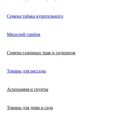
Лимонная трава
Микрозелень
Цикламен
Семена табака курительного
(цитронелла)
Цинерария гибр
Лофант (мята
Морковь
Мицелий грибов
(крестовник)
мексиканская)
Морковь на лент
Лопух съедобны
Семена газонных трав и сидератов
сеялка
Патиссон
Любисток
Товары для рассады
Подсолнечник
Майоран
Агрохимия и грунты
Редис
Мелисса
Товары для дома и сада
Ревень
Монарда