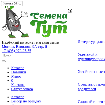
Упаковка:
Упаковка:
Упаковка:
Фасовка:
20 гр.
1 шт.
1 шт.
1 шт.
Лекарственные 
Томат (Помидор
Однолетних
Земляника и кл
Комнатные ово
Актинидия
Семена газонных
Грунты
Литература для 
Надёжный интернет-магазин семян
разные
Москва, Вавилова 9А стр. 6
+7 (495) 972-25-55
Смесь лекарств
Удобрения и ст
Укрывной и
Огурец
Двулетних
Садовые и лесн
Растения-хищни
Буддлея
Семена сидерат
пряных трав
роста для расте
мульчирующий м
Каталог
Средства от бол
Перец
Многолетних
Адениум
Анис
Ваточник (Ласто
Хозяйственные 
Новинки
растений
Меню
0
Средства от сад
Средства от до
Корзина
Экзотические о
Бегония
Базилик
Гортензия
Статус заказа
вредителей
вредителей
Каталог
Декоративные л
Выбор по брендам
Арбуз
Гербера
Валериана
Средства от сор
Садовый инвент
многолетние