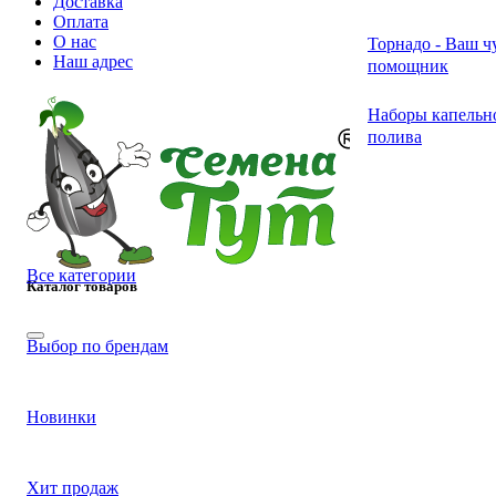
Доставка
Оплата
О нас
Грибная трава (т
Торнадо - Ваш ч
Амарант овощн
Гибискус
Лапчатка
Наш адрес
пажитник)
помощник
Наборы капельн
Баклажан
Глоксиния
Горчица листова
Лимонник кита
полива
Бобы овощные
Декоративно-ли
Девясил
Лиственные
Брюква
Жакаранда
Душица (ореган
Плодовые
Все категории
Каталог товаров
Горох
Кальцеолярия
Зверобой
Рододендрон
Выбор по брендам
Роза садовая (ш
Дыня
Кактусы и сукк
Зира (кумин)
Новинки
декоративный)
Катарантус (бар
Змееголовник (т
Дайкон
Хвойные
Хит продаж
розовый)
мелисса)