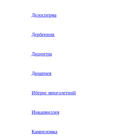
Гвоздика однолетняя
Делосперма
Гипсофила однолетняя
Дербенник
(бораго)
Гилия
Дицентра
Годеция
Дюшенея
Гомфрена
Иберис многолетний
Декоративные лианы
Инкарвиллея
однолетние
Диасция
Камнеломка