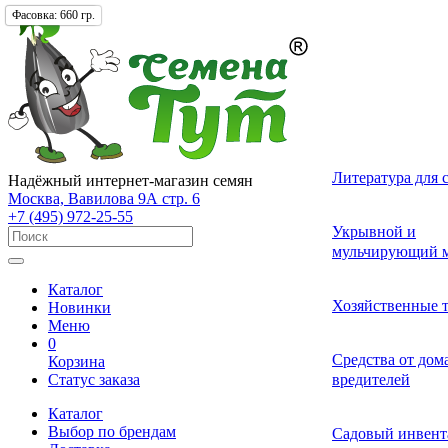
Фасовка:
Упаковка:
Фасовка:
660 гр.
660 гр.
1 шт.
Лекарственные 
Томат (Помидор
Однолетних
Земляника и кл
Комнатные ово
Актинидия
Семена газонных
Грунты
Литература для 
Надёжный интернет-магазин семян
разные
Москва, Вавилова 9А стр. 6
+7 (495) 972-25-55
Смесь лекарств
Удобрения и ст
Укрывной и
Огурец
Двулетних
Садовые и лесн
Растения-хищни
Буддлея
Семена сидерат
пряных трав
роста для расте
мульчирующий м
Каталог
Средства от бол
Перец
Многолетних
Адениум
Анис
Ваточник (Ласто
Хозяйственные 
Новинки
растений
Меню
0
Средства от сад
Средства от до
Корзина
Экзотические о
Бегония
Базилик
Гортензия
Статус заказа
вредителей
вредителей
Каталог
Декоративные л
Выбор по брендам
Арбуз
Гербера
Валериана
Средства от сор
Садовый инвент
многолетние