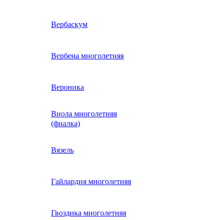
ие
двурядник
Физалис
Арктотис
Вербаскум
енный
Бакопа
Вербена многолетняя
ань)
Бальзамин
Вероника
Виола многолетняя
Брахикома
а)
(фиалка)
е
)
Василек однолетний
Вязель
нжипани)
Венидиум
Гайлардия многолетняя
 прунелла)
вая
Вискария (смолевка,
ная
Гвоздика многолетняя
силена)