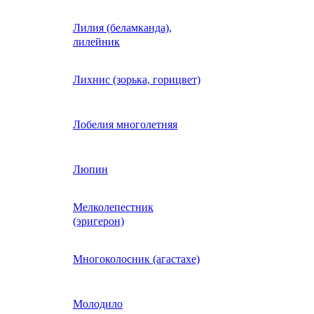
Лилия (беламканда),
Иберис однолетний
лилейник
Ипомея (фарбитис)
Лихнис (зорька, горицвет)
Календула
Лобелия многолетняя
Капуста декоративная
Люпин
Мелколепестник
Кларкия
(эригерон)
щная
Клещевина
Многоколосник (агастахе)
Клеома
Молодило