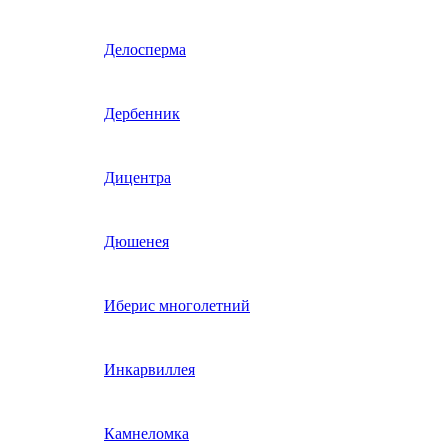
Гвоздика однолетняя
Делосперма
Гипсофила однолетняя
Дербенник
(бораго)
Гилия
Дицентра
Годеция
Дюшенея
Гомфрена
Иберис многолетний
Декоративные лианы
Инкарвиллея
однолетние
Диасция
Камнеломка