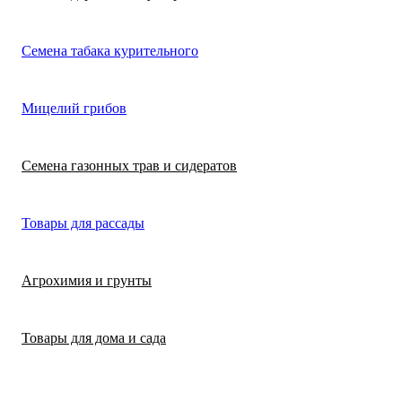
Лимонная трава
Микрозелень
Цикламен
Семена табака курительного
(цитронелла)
Цинерария гибр
Лофант (мята
Морковь
Мицелий грибов
(крестовник)
мексиканская)
Морковь на лент
Лопух съедобны
Семена газонных трав и сидератов
сеялка
Патиссон
Любисток
Товары для рассады
Подсолнечник
Майоран
Агрохимия и грунты
Редис
Мелисса
Товары для дома и сада
Ревень
Монарда