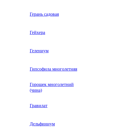
Вербена однолетняя
Герань садовая
идная
Вьюнок трехцветный
Гейхера
е, драже,
й
Гайлардия однолетняя
Гелениум
Гацания (газания)
Гипсофила многолетняя
Горошек многолетний
Гелиотроп
(чина)
Гелихризум
Гравилат
Георгина
Дельфиниум