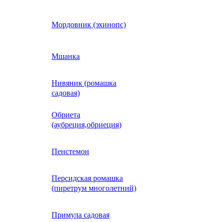
Кобея
Мордовник (эхинопс)
Коллинзия
Мшанка
Нивяник (ромашка
н)
Колеус
садовая)
Обриета
Кореопсис
(аубреция,обриеция)
Космос (Космея)
Пенстемон
Персидская ромашка
Кохия
(пиретрум многолетний)
Краспедия
Примула садовая