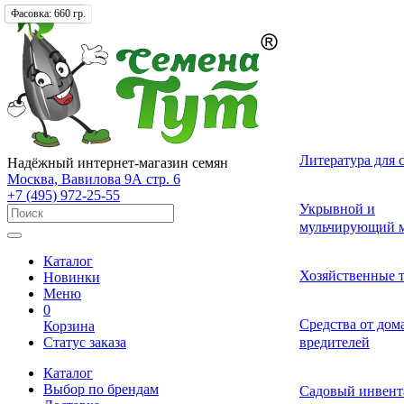
Фасовка:
Упаковка:
Фасовка:
15 гр.
660 гр.
1 шт.
Лекарственные 
Томат (Помидор
Однолетних
Земляника и кл
Комнатные ово
Актинидия
Семена газонных
Грунты
Литература для 
Надёжный интернет-магазин семян
разные
Москва, Вавилова 9А стр. 6
+7 (495) 972-25-55
Смесь лекарств
Удобрения и ст
Укрывной и
Огурец
Двулетних
Садовые и лесн
Растения-хищни
Буддлея
Семена сидерат
пряных трав
роста для расте
мульчирующий м
Каталог
Средства от бол
Перец
Многолетних
Адениум
Анис
Ваточник (Ласто
Хозяйственные 
Новинки
растений
Меню
0
Средства от сад
Средства от до
Корзина
Экзотические о
Бегония
Базилик
Гортензия
Статус заказа
вредителей
вредителей
Каталог
Декоративные л
Выбор по брендам
Арбуз
Гербера
Валериана
Средства от сор
Садовый инвент
многолетние