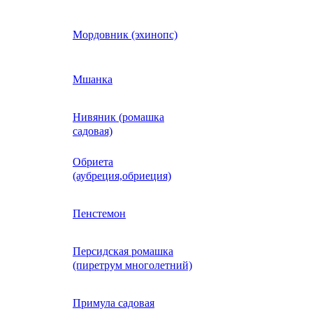
Кобея
Мордовник (эхинопс)
Коллинзия
Мшанка
Нивяник (ромашка
н)
Колеус
садовая)
Обриета
Кореопсис
(аубреция,обриеция)
Космос (Космея)
Пенстемон
Персидская ромашка
Кохия
(пиретрум многолетний)
Краспедия
Примула садовая