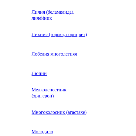
Лилия (беламканда),
Иберис однолетний
лилейник
Ипомея (фарбитис)
Лихнис (зорька, горицвет)
Календула
Лобелия многолетняя
Капуста декоративная
Люпин
Мелколепестник
Кларкия
(эригерон)
щная
Клещевина
Многоколосник (агастахе)
Клеома
Молодило