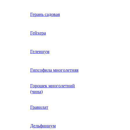
Вербена однолетняя
Герань садовая
идная
Вьюнок трехцветный
Гейхера
е, драже,
й
Гайлардия однолетняя
Гелениум
Гацания (газания)
Гипсофила многолетняя
Горошек многолетний
Гелиотроп
(чина)
Гелихризум
Гравилат
Георгина
Дельфиниум