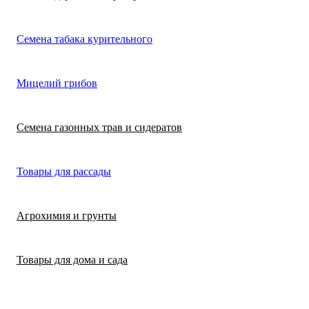
Лимонная трава
Микрозелень
Цикламен
Семена табака курительного
(цитронелла)
Цинерария гибр
Лофант (мята
Морковь
Мицелий грибов
(крестовник)
мексиканская)
Морковь на лент
Лопух съедобны
Семена газонных трав и сидератов
сеялка
Патиссон
Любисток
Товары для рассады
Подсолнечник
Майоран
Агрохимия и грунты
Редис
Мелисса
Товары для дома и сада
Ревень
Монарда