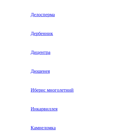
Гвоздика однолетняя
Делосперма
Гипсофила однолетняя
Дербенник
(бораго)
Гилия
Дицентра
Годеция
Дюшенея
Гомфрена
Иберис многолетний
Декоративные лианы
Инкарвиллея
однолетние
Диасция
Камнеломка