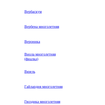
ие
двурядник
Физалис
Арктотис
Вербаскум
енный
Бакопа
Вербена многолетняя
ань)
Бальзамин
Вероника
Виола многолетняя
Брахикома
а)
(фиалка)
е
)
Василек однолетний
Вязель
нжипани)
Венидиум
Гайлардия многолетняя
 прунелла)
вая
Вискария (смолевка,
ная
Гвоздика многолетняя
силена)