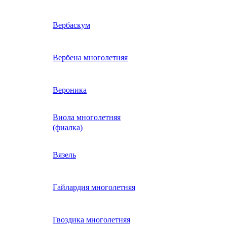
ие
двурядник
Физалис
Арктотис
Вербаскум
енный
Бакопа
Вербена многолетняя
ань)
Бальзамин
Вероника
Виола многолетняя
Брахикома
а)
(фиалка)
е
)
Василек однолетний
Вязель
нжипани)
Венидиум
Гайлардия многолетняя
 прунелла)
вая
Вискария (смолевка,
ная
Гвоздика многолетняя
силена)