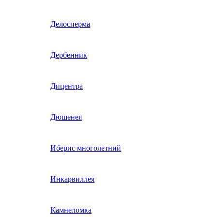
Гвоздика однолетняя
Делосперма
Гипсофила однолетняя
Дербенник
(бораго)
Гилия
Дицентра
Годеция
Дюшенея
Гомфрена
Иберис многолетний
Декоративные лианы
Инкарвиллея
однолетние
Диасция
Камнеломка