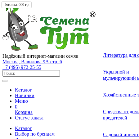
Фасовка:
Фасовка:
Фасовка:
500 гр.
20 гр.
660 гр.
Лекарственные 
Томат (Помидор
Однолетних
Земляника и кл
Комнатные ово
Актинидия
Семена газонных
Грунты
Литература для 
Надёжный интернет-магазин семян
разные
Москва, Вавилова 9А стр. 6
+7 (495) 972-25-55
Смесь лекарств
Удобрения и ст
Укрывной и
Огурец
Двулетних
Садовые и лесн
Растения-хищни
Буддлея
Семена сидерат
пряных трав
роста для расте
мульчирующий м
Каталог
Средства от бол
Перец
Многолетних
Адениум
Анис
Ваточник (Ласто
Хозяйственные 
Новинки
растений
Меню
0
Средства от сад
Средства от до
Корзина
Экзотические о
Бегония
Базилик
Гортензия
Статус заказа
вредителей
вредителей
Каталог
Декоративные л
Выбор по брендам
Арбуз
Гербера
Валериана
Средства от сор
Садовый инвент
многолетние