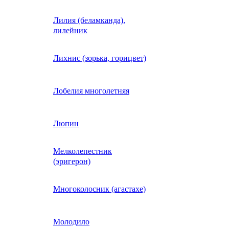
Лилия (беламканда),
Иберис однолетний
лилейник
Ипомея (фарбитис)
Лихнис (зорька, горицвет)
Календула
Лобелия многолетняя
Капуста декоративная
Люпин
Мелколепестник
Кларкия
(эригерон)
щная
Клещевина
Многоколосник (агастахе)
Клеома
Молодило