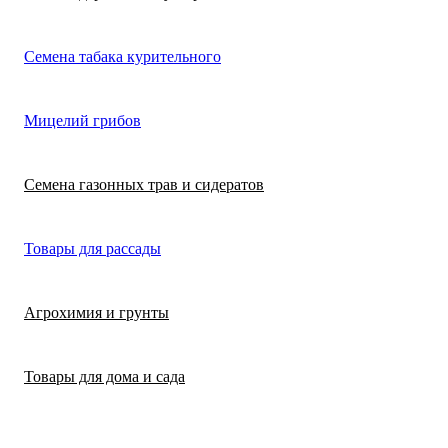
Лимонная трава
Микрозелень
Цикламен
Семена табака курительного
(цитронелла)
Цинерария гибр
Лофант (мята
Морковь
Мицелий грибов
(крестовник)
мексиканская)
Морковь на лент
Лопух съедобны
Семена газонных трав и сидератов
сеялка
Патиссон
Любисток
Товары для рассады
Подсолнечник
Майоран
Агрохимия и грунты
Редис
Мелисса
Товары для дома и сада
Ревень
Монарда