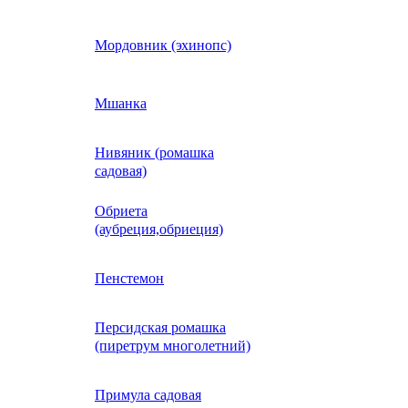
Кобея
Мордовник (эхинопс)
Коллинзия
Мшанка
Нивяник (ромашка
н)
Колеус
садовая)
Обриета
Кореопсис
(аубреция,обриеция)
Космос (Космея)
Пенстемон
Персидская ромашка
Кохия
(пиретрум многолетний)
Краспедия
Примула садовая