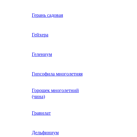
Вербена однолетняя
Герань садовая
идная
Вьюнок трехцветный
Гейхера
е, драже,
й
Гайлардия однолетняя
Гелениум
Гацания (газания)
Гипсофила многолетняя
Горошек многолетний
Гелиотроп
(чина)
Гелихризум
Гравилат
Георгина
Дельфиниум