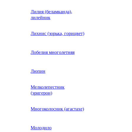
Лилия (беламканда),
Иберис однолетний
лилейник
Ипомея (фарбитис)
Лихнис (зорька, горицвет)
Календула
Лобелия многолетняя
Капуста декоративная
Люпин
Мелколепестник
Кларкия
(эригерон)
щная
Клещевина
Многоколосник (агастахе)
Клеома
Молодило