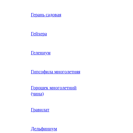
Вербена однолетняя
Герань садовая
идная
Вьюнок трехцветный
Гейхера
е, драже,
й
Гайлардия однолетняя
Гелениум
Гацания (газания)
Гипсофила многолетняя
Горошек многолетний
Гелиотроп
(чина)
Гелихризум
Гравилат
Георгина
Дельфиниум