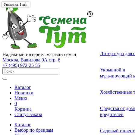
Фасовка:
Упаковка:
Упаковка:
650 гр.
1 шт.
1 шт.
Лекарственные 
Томат (Помидор
Однолетних
Земляника и кл
Комнатные ово
Актинидия
Семена газонных
Грунты
Литература для 
Надёжный интернет-магазин семян
разные
Москва, Вавилова 9А стр. 6
+7 (495) 972-25-55
Смесь лекарств
Удобрения и ст
Укрывной и
Огурец
Двулетних
Садовые и лесн
Растения-хищни
Буддлея
Семена сидерат
пряных трав
роста для расте
мульчирующий м
Каталог
Средства от бол
Перец
Многолетних
Адениум
Анис
Ваточник (Ласто
Хозяйственные 
Новинки
растений
Меню
0
Средства от сад
Средства от до
Корзина
Экзотические о
Бегония
Базилик
Гортензия
Статус заказа
вредителей
вредителей
Каталог
Декоративные л
Выбор по брендам
Арбуз
Гербера
Валериана
Средства от сор
Садовый инвент
многолетние