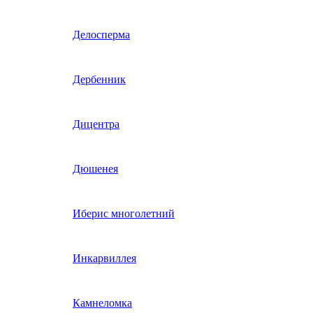
Гвоздика однолетняя
Делосперма
Гипсофила однолетняя
Дербенник
(бораго)
Гилия
Дицентра
Годеция
Дюшенея
Гомфрена
Иберис многолетний
Декоративные лианы
Инкарвиллея
однолетние
Диасция
Камнеломка