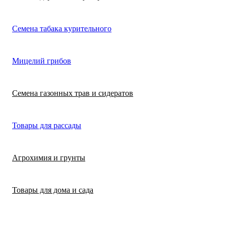
Лимонная трава
Микрозелень
Цикламен
Семена табака курительного
(цитронелла)
Цинерария гибр
Лофант (мята
Морковь
Мицелий грибов
(крестовник)
мексиканская)
Морковь на лент
Лопух съедобны
Семена газонных трав и сидератов
сеялка
Патиссон
Любисток
Товары для рассады
Подсолнечник
Майоран
Агрохимия и грунты
Редис
Мелисса
Товары для дома и сада
Ревень
Монарда