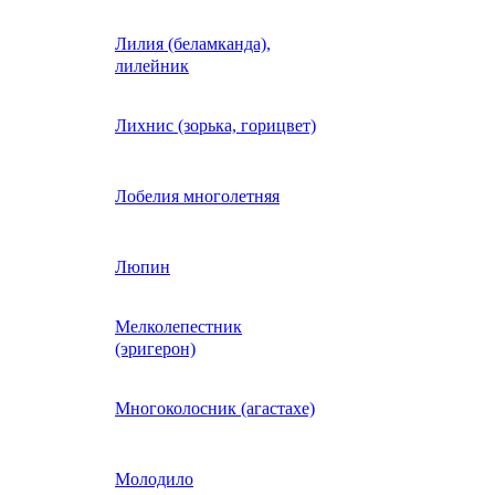
Лилия (беламканда),
Иберис однолетний
лилейник
Ипомея (фарбитис)
Лихнис (зорька, горицвет)
Календула
Лобелия многолетняя
Капуста декоративная
Люпин
Мелколепестник
Кларкия
(эригерон)
щная
Клещевина
Многоколосник (агастахе)
Клеома
Молодило