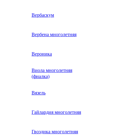
ие
двурядник
Физалис
Арктотис
Вербаскум
енный
Бакопа
Вербена многолетняя
ань)
Бальзамин
Вероника
Виола многолетняя
Брахикома
а)
(фиалка)
е
)
Василек однолетний
Вязель
нжипани)
Венидиум
Гайлардия многолетняя
 прунелла)
вая
Вискария (смолевка,
ная
Гвоздика многолетняя
силена)