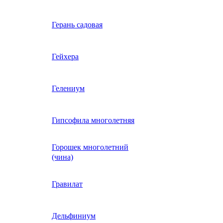
Вербена однолетняя
Герань садовая
идная
Вьюнок трехцветный
Гейхера
е, драже,
й
Гайлардия однолетняя
Гелениум
Гацания (газания)
Гипсофила многолетняя
Горошек многолетний
Гелиотроп
(чина)
Гелихризум
Гравилат
Георгина
Дельфиниум