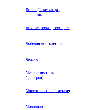
Лилия (беламканда),
Иберис однолетний
лилейник
Ипомея (фарбитис)
Лихнис (зорька, горицвет)
Календула
Лобелия многолетняя
Капуста декоративная
Люпин
Мелколепестник
Кларкия
(эригерон)
щная
Клещевина
Многоколосник (агастахе)
Клеома
Молодило