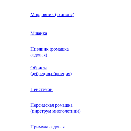
Кобея
Мордовник (эхинопс)
Коллинзия
Мшанка
Нивяник (ромашка
н)
Колеус
садовая)
Обриета
Кореопсис
(аубреция,обриеция)
Космос (Космея)
Пенстемон
Персидская ромашка
Кохия
(пиретрум многолетний)
Краспедия
Примула садовая