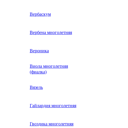
ие
двурядник
Физалис
Арктотис
Вербаскум
енный
Бакопа
Вербена многолетняя
ань)
Бальзамин
Вероника
Виола многолетняя
Брахикома
а)
(фиалка)
е
)
Василек однолетний
Вязель
нжипани)
Венидиум
Гайлардия многолетняя
 прунелла)
вая
Вискария (смолевка,
ная
Гвоздика многолетняя
силена)