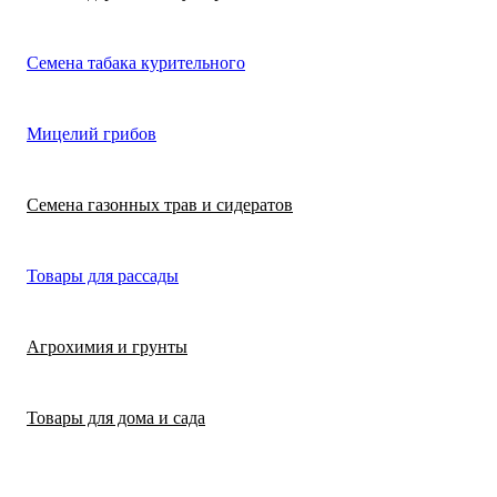
Лимонная трава
Микрозелень
Цикламен
Семена табака курительного
(цитронелла)
Цинерария гибр
Лофант (мята
Морковь
Мицелий грибов
(крестовник)
мексиканская)
Морковь на лент
Лопух съедобны
Семена газонных трав и сидератов
сеялка
Патиссон
Любисток
Товары для рассады
Подсолнечник
Майоран
Агрохимия и грунты
Редис
Мелисса
Товары для дома и сада
Ревень
Монарда