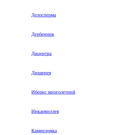
Гвоздика однолетняя
Делосперма
Гипсофила однолетняя
Дербенник
(бораго)
Гилия
Дицентра
Годеция
Дюшенея
Гомфрена
Иберис многолетний
Декоративные лианы
Инкарвиллея
однолетние
Диасция
Камнеломка