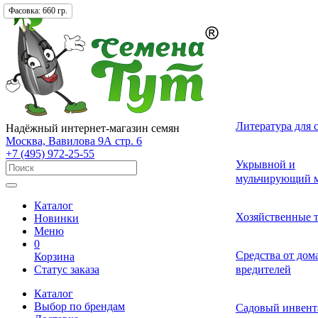
Фасовка:
Фасовка:
Упаковка:
Фасовка:
660 гр.
750 гр.
660 гр.
1 шт.
Лекарственные 
Томат (Помидор
Однолетних
Земляника и кл
Комнатные ово
Актинидия
Семена газонных
Грунты
Литература для 
Надёжный интернет-магазин семян
разные
Москва, Вавилова 9А стр. 6
+7 (495) 972-25-55
Смесь лекарств
Удобрения и ст
Укрывной и
Огурец
Двулетних
Садовые и лесн
Растения-хищни
Буддлея
Семена сидерат
пряных трав
роста для расте
мульчирующий м
Каталог
Средства от бол
Перец
Многолетних
Адениум
Анис
Ваточник (Ласто
Хозяйственные 
Новинки
растений
Меню
0
Средства от сад
Средства от до
Корзина
Экзотические о
Бегония
Базилик
Гортензия
Статус заказа
вредителей
вредителей
Каталог
Декоративные л
Выбор по брендам
Арбуз
Гербера
Валериана
Средства от сор
Садовый инвент
многолетние