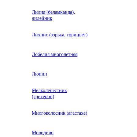
Лилия (беламканда),
Иберис однолетний
лилейник
Ипомея (фарбитис)
Лихнис (зорька, горицвет)
Календула
Лобелия многолетняя
Капуста декоративная
Люпин
Мелколепестник
Кларкия
(эригерон)
щная
Клещевина
Многоколосник (агастахе)
Клеома
Молодило