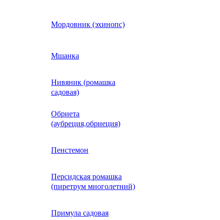
Кобея
Мордовник (эхинопс)
Коллинзия
Мшанка
Нивяник (ромашка
н)
Колеус
садовая)
Обриета
Кореопсис
(аубреция,обриеция)
Космос (Космея)
Пенстемон
Персидская ромашка
Кохия
(пиретрум многолетний)
Краспедия
Примула садовая