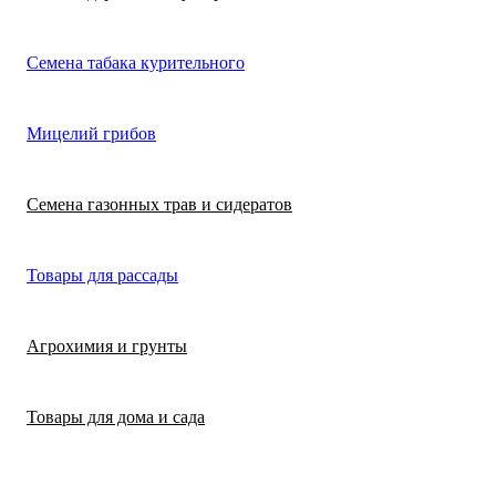
Лимонная трава
Микрозелень
Цикламен
Семена табака курительного
(цитронелла)
Цинерария гибр
Лофант (мята
Морковь
Мицелий грибов
(крестовник)
мексиканская)
Морковь на лент
Лопух съедобны
Семена газонных трав и сидератов
сеялка
Патиссон
Любисток
Товары для рассады
Подсолнечник
Майоран
Агрохимия и грунты
Редис
Мелисса
Товары для дома и сада
Ревень
Монарда