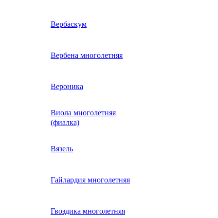
ие
двурядник
Физалис
Арктотис
Вербаскум
енный
Бакопа
Вербена многолетняя
ань)
Бальзамин
Вероника
Виола многолетняя
Брахикома
а)
(фиалка)
е
)
Василек однолетний
Вязель
нжипани)
Венидиум
Гайлардия многолетняя
 прунелла)
вая
Вискария (смолевка,
ная
Гвоздика многолетняя
силена)