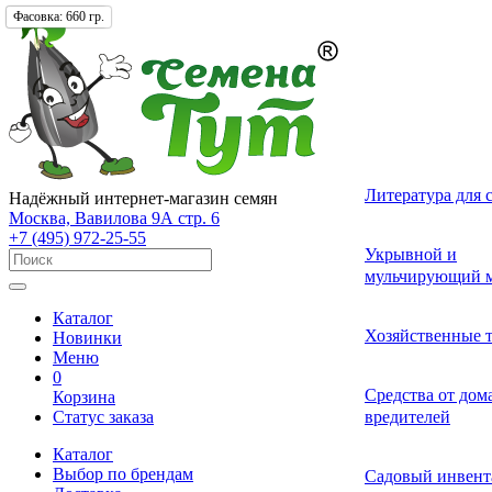
Фасовка:
Упаковка:
Фасовка:
660 гр.
660 гр.
1 шт.
Лекарственные 
Томат (Помидор
Однолетних
Земляника и кл
Комнатные ово
Актинидия
Семена газонных
Грунты
Литература для 
Надёжный интернет-магазин семян
разные
Москва, Вавилова 9А стр. 6
+7 (495) 972-25-55
Смесь лекарств
Удобрения и ст
Укрывной и
Огурец
Двулетних
Садовые и лесн
Растения-хищни
Буддлея
Семена сидерат
пряных трав
роста для расте
мульчирующий м
Каталог
Средства от бол
Перец
Многолетних
Адениум
Анис
Ваточник (Ласто
Хозяйственные 
Новинки
растений
Меню
0
Средства от сад
Средства от до
Корзина
Экзотические о
Бегония
Базилик
Гортензия
Статус заказа
вредителей
вредителей
Каталог
Декоративные л
Выбор по брендам
Арбуз
Гербера
Валериана
Средства от сор
Садовый инвент
многолетние