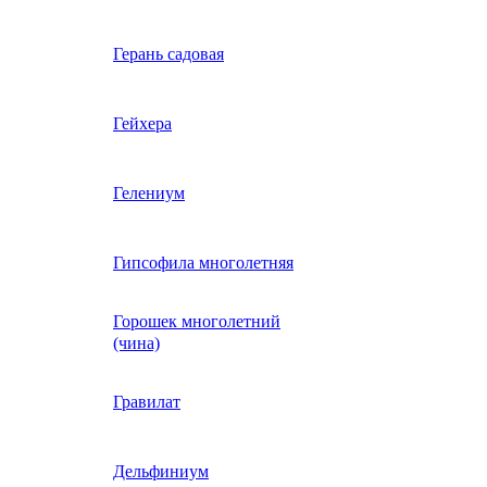
Вербена однолетняя
Герань садовая
идная
Вьюнок трехцветный
Гейхера
е, драже,
й
Гайлардия однолетняя
Гелениум
Гацания (газания)
Гипсофила многолетняя
Горошек многолетний
Гелиотроп
(чина)
Гелихризум
Гравилат
Георгина
Дельфиниум