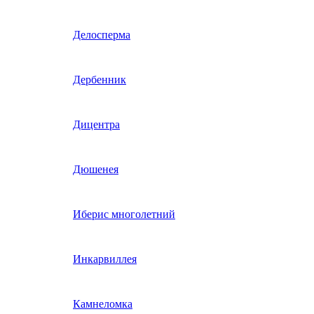
Гвоздика однолетняя
Делосперма
Гипсофила однолетняя
Дербенник
(бораго)
Гилия
Дицентра
Годеция
Дюшенея
Гомфрена
Иберис многолетний
Декоративные лианы
Инкарвиллея
однолетние
Диасция
Камнеломка