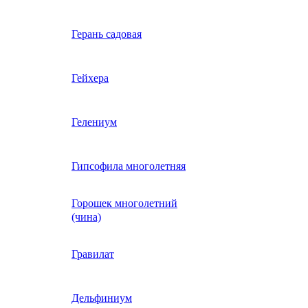
Вербена однолетняя
Герань садовая
идная
Вьюнок трехцветный
Гейхера
е, драже,
й
Гайлардия однолетняя
Гелениум
Гацания (газания)
Гипсофила многолетняя
Горошек многолетний
Гелиотроп
(чина)
Гелихризум
Гравилат
Георгина
Дельфиниум