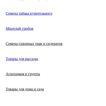
Лимонная трава
Микрозелень
Цикламен
Семена табака курительного
(цитронелла)
Цинерария гибр
Лофант (мята
Морковь
Мицелий грибов
(крестовник)
мексиканская)
Морковь на лент
Лопух съедобны
Семена газонных трав и сидератов
сеялка
Патиссон
Любисток
Товары для рассады
Подсолнечник
Майоран
Агрохимия и грунты
Редис
Мелисса
Товары для дома и сада
Ревень
Монарда