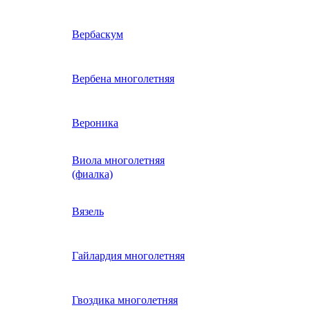
ие
двурядник
Физалис
Арктотис
Вербаскум
енный
Бакопа
Вербена многолетняя
ань)
Бальзамин
Вероника
Виола многолетняя
Брахикома
а)
(фиалка)
е
)
Василек однолетний
Вязель
нжипани)
Венидиум
Гайлардия многолетняя
 прунелла)
вая
Вискария (смолевка,
ная
Гвоздика многолетняя
силена)