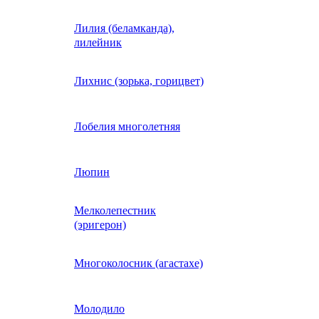
Лилия (беламканда),
Иберис однолетний
лилейник
Ипомея (фарбитис)
Лихнис (зорька, горицвет)
Календула
Лобелия многолетняя
Капуста декоративная
Люпин
Мелколепестник
Кларкия
(эригерон)
щная
Клещевина
Многоколосник (агастахе)
Клеома
Молодило