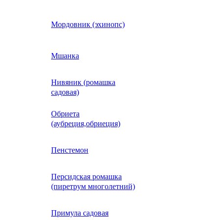
Кобея
Мордовник (эхинопс)
Коллинзия
Мшанка
Нивяник (ромашка
н)
Колеус
садовая)
Обриета
Кореопсис
(аубреция,обриеция)
Космос (Космея)
Пенстемон
Персидская ромашка
Кохия
(пиретрум многолетний)
Краспедия
Примула садовая