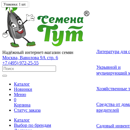
Упаковка:
Фасовка:
Упаковка:
Упаковка:
650 гр.
1 шт.
1 шт.
1 шт.
Лекарственные 
Томат (Помидор
Однолетних
Земляника и кл
Комнатные ово
Актинидия
Семена газонных
Грунты
Литература для 
Надёжный интернет-магазин семян
разные
Москва, Вавилова 9А стр. 6
+7 (495) 972-25-55
Смесь лекарств
Удобрения и ст
Укрывной и
Огурец
Двулетних
Садовые и лесн
Растения-хищни
Буддлея
Семена сидерат
пряных трав
роста для расте
мульчирующий м
Каталог
Средства от бол
Перец
Многолетних
Адениум
Анис
Ваточник (Ласто
Хозяйственные 
Новинки
растений
Меню
0
Средства от сад
Средства от до
Корзина
Экзотические о
Бегония
Базилик
Гортензия
Статус заказа
вредителей
вредителей
Каталог
Декоративные л
Выбор по брендам
Арбуз
Гербера
Валериана
Средства от сор
Садовый инвент
многолетние