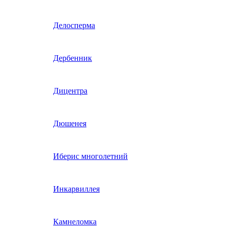
Гвоздика однолетняя
Делосперма
Гипсофила однолетняя
Дербенник
(бораго)
Гилия
Дицентра
Годеция
Дюшенея
Гомфрена
Иберис многолетний
Декоративные лианы
Инкарвиллея
однолетние
Диасция
Камнеломка