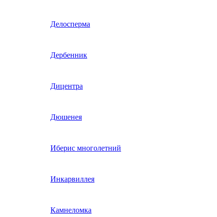
Гвоздика однолетняя
Делосперма
Гипсофила однолетняя
Дербенник
(бораго)
Гилия
Дицентра
Годеция
Дюшенея
Гомфрена
Иберис многолетний
Декоративные лианы
Инкарвиллея
однолетние
Диасция
Камнеломка