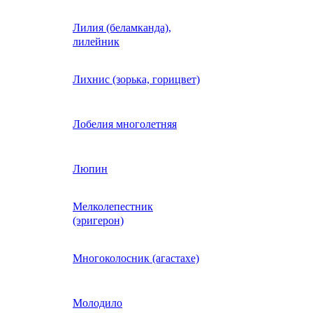
Лилия (беламканда),
Иберис однолетний
лилейник
Ипомея (фарбитис)
Лихнис (зорька, горицвет)
Календула
Лобелия многолетняя
Капуста декоративная
Люпин
Мелколепестник
Кларкия
(эригерон)
щная
Клещевина
Многоколосник (агастахе)
Клеома
Молодило