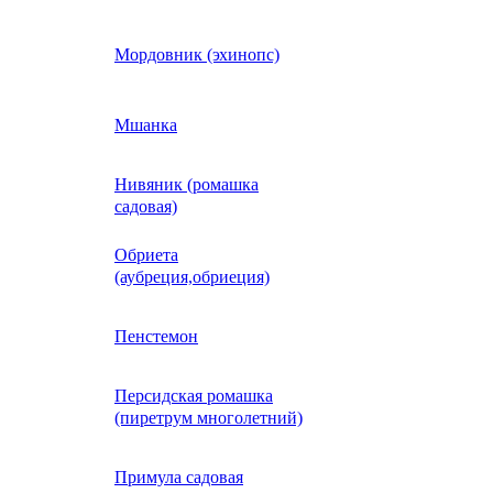
Кобея
Мордовник (эхинопс)
Коллинзия
Мшанка
Нивяник (ромашка
н)
Колеус
садовая)
Обриета
Кореопсис
(аубреция,обриеция)
Космос (Космея)
Пенстемон
Персидская ромашка
Кохия
(пиретрум многолетний)
Краспедия
Примула садовая