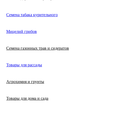
Лимонная трава
Микрозелень
Цикламен
Семена табака курительного
(цитронелла)
Цинерария гибр
Лофант (мята
Морковь
Мицелий грибов
(крестовник)
мексиканская)
Морковь на лент
Лопух съедобны
Семена газонных трав и сидератов
сеялка
Патиссон
Любисток
Товары для рассады
Подсолнечник
Майоран
Агрохимия и грунты
Редис
Мелисса
Товары для дома и сада
Ревень
Монарда