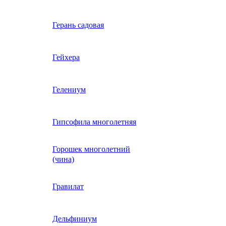
Вербена однолетняя
Герань садовая
идная
Вьюнок трехцветный
Гейхера
е, драже,
й
Гайлардия однолетняя
Гелениум
Гацания (газания)
Гипсофила многолетняя
Горошек многолетний
Гелиотроп
(чина)
Гелихризум
Гравилат
Георгина
Дельфиниум