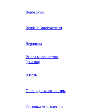
ие
двурядник
Физалис
Арктотис
Вербаскум
енный
Бакопа
Вербена многолетняя
ань)
Бальзамин
Вероника
Виола многолетняя
Брахикома
а)
(фиалка)
е
)
Василек однолетний
Вязель
нжипани)
Венидиум
Гайлардия многолетняя
 прунелла)
вая
Вискария (смолевка,
ная
Гвоздика многолетняя
силена)