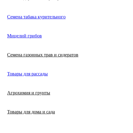
Лимонная трава
Микрозелень
Цикламен
Семена табака курительного
(цитронелла)
Цинерария гибр
Лофант (мята
Морковь
Мицелий грибов
(крестовник)
мексиканская)
Морковь на лент
Лопух съедобны
Семена газонных трав и сидератов
сеялка
Патиссон
Любисток
Товары для рассады
Подсолнечник
Майоран
Агрохимия и грунты
Редис
Мелисса
Товары для дома и сада
Ревень
Монарда