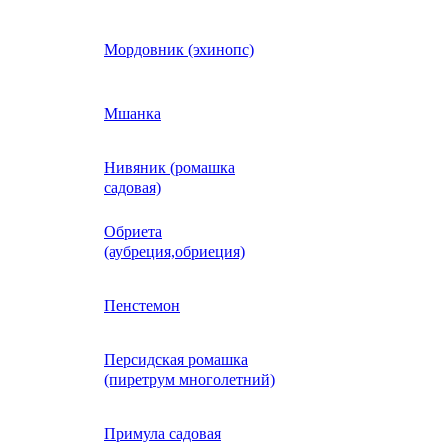
Кобея
Мордовник (эхинопс)
Коллинзия
Мшанка
Нивяник (ромашка
н)
Колеус
садовая)
Обриета
Кореопсис
(аубреция,обриеция)
Космос (Космея)
Пенстемон
Персидская ромашка
Кохия
(пиретрум многолетний)
Краспедия
Примула садовая