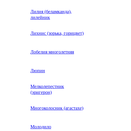
Лилия (беламканда),
Иберис однолетний
лилейник
Ипомея (фарбитис)
Лихнис (зорька, горицвет)
Календула
Лобелия многолетняя
Капуста декоративная
Люпин
Мелколепестник
Кларкия
(эригерон)
щная
Клещевина
Многоколосник (агастахе)
Клеома
Молодило