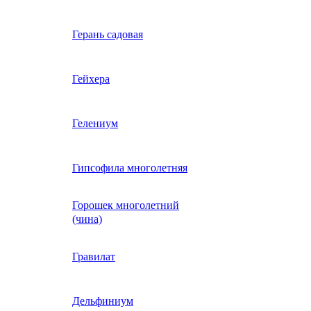
Вербена однолетняя
Герань садовая
идная
Вьюнок трехцветный
Гейхера
е, драже,
й
Гайлардия однолетняя
Гелениум
Гацания (газания)
Гипсофила многолетняя
Горошек многолетний
Гелиотроп
(чина)
Гелихризум
Гравилат
Георгина
Дельфиниум