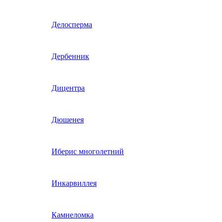
Гвоздика однолетняя
Делосперма
Гипсофила однолетняя
Дербенник
(бораго)
Гилия
Дицентра
Годеция
Дюшенея
Гомфрена
Иберис многолетний
Декоративные лианы
Инкарвиллея
однолетние
Диасция
Камнеломка