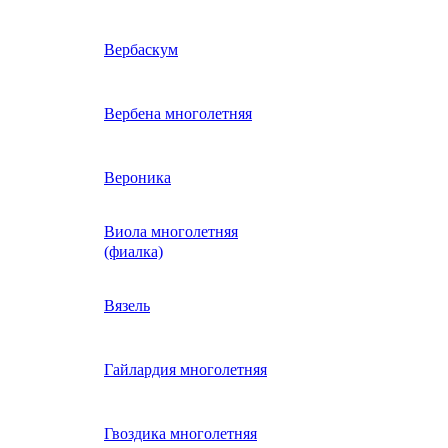
ие
двурядник
Физалис
Арктотис
Вербаскум
енный
Бакопа
Вербена многолетняя
ань)
Бальзамин
Вероника
Виола многолетняя
Брахикома
а)
(фиалка)
е
)
Василек однолетний
Вязель
нжипани)
Венидиум
Гайлардия многолетняя
 прунелла)
вая
Вискария (смолевка,
ная
Гвоздика многолетняя
силена)