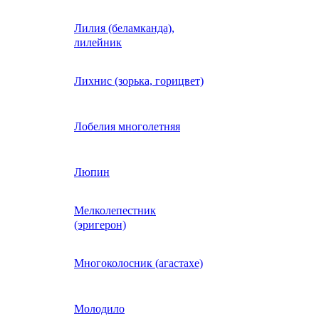
Лилия (беламканда),
Иберис однолетний
лилейник
Ипомея (фарбитис)
Лихнис (зорька, горицвет)
Календула
Лобелия многолетняя
Капуста декоративная
Люпин
Мелколепестник
Кларкия
(эригерон)
щная
Клещевина
Многоколосник (агастахе)
Клеома
Молодило