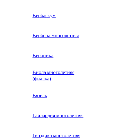
ие
двурядник
Физалис
Арктотис
Вербаскум
енный
Бакопа
Вербена многолетняя
ань)
Бальзамин
Вероника
Виола многолетняя
Брахикома
а)
(фиалка)
е
)
Василек однолетний
Вязель
нжипани)
Венидиум
Гайлардия многолетняя
 прунелла)
вая
Вискария (смолевка,
ная
Гвоздика многолетняя
силена)