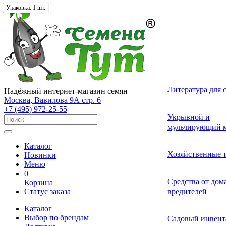
Упаковка:
Фасовка:
Упаковка:
670 гр.
1 шт.
1 шт.
Лекарственные 
Томат (Помидор
Однолетних
Земляника и кл
Комнатные ово
Актинидия
Семена газонных
Грунты
Литература для 
Надёжный интернет-магазин семян
разные
Москва, Вавилова 9А стр. 6
+7 (495) 972-25-55
Смесь лекарств
Удобрения и ст
Укрывной и
Огурец
Двулетних
Садовые и лесн
Растения-хищни
Буддлея
Семена сидерат
пряных трав
роста для расте
мульчирующий м
Каталог
Средства от бол
Перец
Многолетних
Адениум
Анис
Ваточник (Ласто
Хозяйственные 
Новинки
растений
Меню
0
Средства от сад
Средства от до
Корзина
Экзотические о
Бегония
Базилик
Гортензия
Статус заказа
вредителей
вредителей
Каталог
Декоративные л
Выбор по брендам
Арбуз
Гербера
Валериана
Средства от сор
Садовый инвент
многолетние