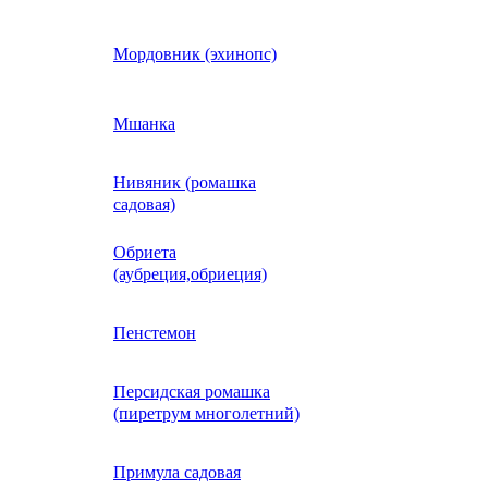
Кобея
Мордовник (эхинопс)
Коллинзия
Мшанка
Нивяник (ромашка
н)
Колеус
садовая)
Обриета
Кореопсис
(аубреция,обриеция)
Космос (Космея)
Пенстемон
Персидская ромашка
Кохия
(пиретрум многолетний)
Краспедия
Примула садовая