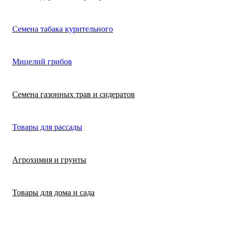
Лимонная трава
Микрозелень
Цикламен
Семена табака курительного
(цитронелла)
Цинерария гибр
Лофант (мята
Морковь
Мицелий грибов
(крестовник)
мексиканская)
Морковь на лент
Лопух съедобны
Семена газонных трав и сидератов
сеялка
Патиссон
Любисток
Товары для рассады
Подсолнечник
Майоран
Агрохимия и грунты
Редис
Мелисса
Товары для дома и сада
Ревень
Монарда