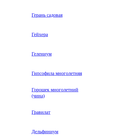
Вербена однолетняя
Герань садовая
идная
Вьюнок трехцветный
Гейхера
е, драже,
й
Гайлардия однолетняя
Гелениум
Гацания (газания)
Гипсофила многолетняя
Горошек многолетний
Гелиотроп
(чина)
Гелихризум
Гравилат
Георгина
Дельфиниум