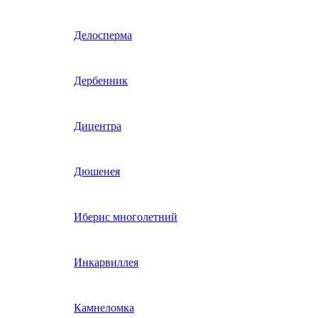
Гвоздика однолетняя
Делосперма
Гипсофила однолетняя
Дербенник
(бораго)
Гилия
Дицентра
Годеция
Дюшенея
Гомфрена
Иберис многолетний
Декоративные лианы
Инкарвиллея
однолетние
Диасция
Камнеломка